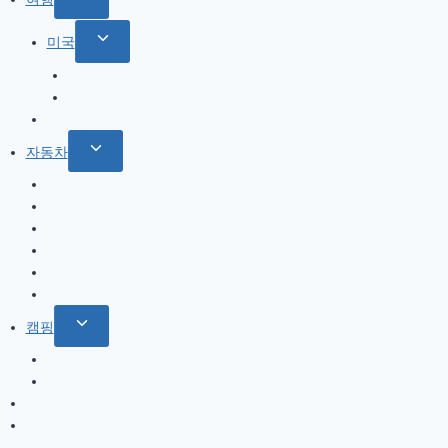
child
Toggle
미국
menu
child
북서부
menu
서부
한국
Toggle
자동차
child
올란도
menu
아베오
A200
옵티마
기타
트림 옵션 설명
Toggle
캠핑
child
캠핑일지
menu
캠핑용품
게임
기타