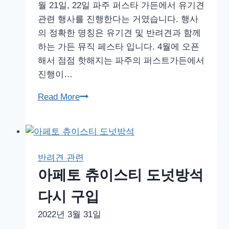
월 21일, 22일 파주 퍼스타 가든에서 유기견
관련 행사를 진행한다는 거였습니다. 행사
의 정확한 명칭은 유기견 및 반려견과 함께
하는 가든 뮤직 페스타 입니다. 4월에 오픈
해서 점점 핫해지는 파주의 퍼스트가든에서
진행이…
파
Read More
주
퍼
스
트
반려견 관련
가
아페토 츄이스티 도넛방석
든,
유
다시 구입
기
2022년 3월 31일
견