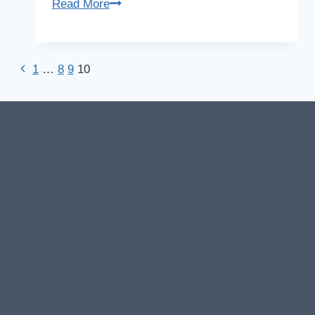
아
Read More
페
토
마
Previous
Page
1
…
8
9
10
약
Page
방
navigation
석,
도
넛
방
석