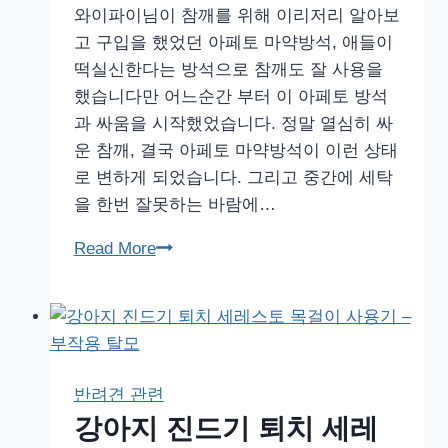
및
와이파이님이 참깨를 위해 이리저리 알아보
반
고 구입을 했었던 아페토 마약방석, 애들이
려
떡실신한다는 방석으로 참깨도 잘 사용을
견
했습니다만 어느순간 부터 이 아페토 방석
과
과 싸움을 시작했었습니다. 정말 열심히 싸
함
운 참깨, 결국 아페토 마약방석이 이런 상태
께
로 변하게 되었습니다. 그리고 중간에 세탁
하
을 한번 잘못하는 바람에…
는
아
Read More
가
페
든
토
뮤
츄
직
이
페
스
스
반려견 관련
티
타
강아지 진드기 퇴치 세레
도