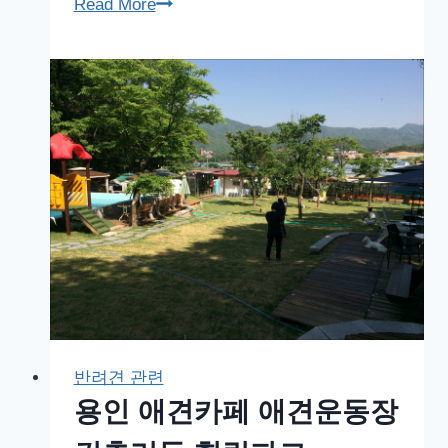
코
Read More
카
스
빈
벤
라
이
더
반려견 관련
용인 애견카페 애견운동장