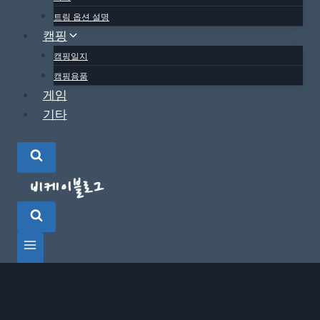
트림 옵션 설명
캠핑
캠핑일지
캠핑용품
게임
기타