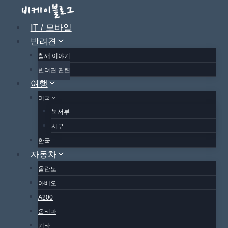
Skip
to
IT / 모바일
content
반려견
참깨 이야기
반려견 관련
여행
미국
북서부
서부
한국
자동차
올란도
아베오
A200
옵티마
기타