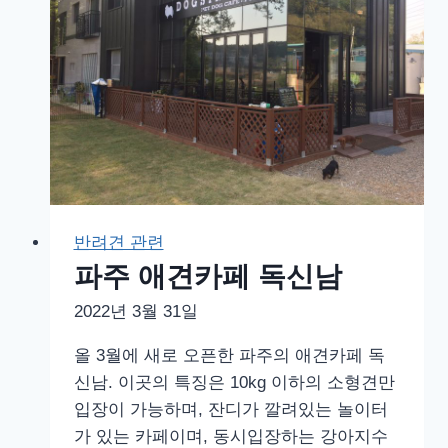
페
애
견
운
동
장
컨
츄
리
반려견 관련
독
파주 애견카페 독신남
힐
링
2022년 3월 31일
파
크
올 3월에 새로 오픈한 파주의 애견카페 독
신남. 이곳의 특징은 10kg 이하의 소형견만
입장이 가능하며, 잔디가 깔려있는 놀이터
가 있는 카페이며, 동시입장하는 강아지수