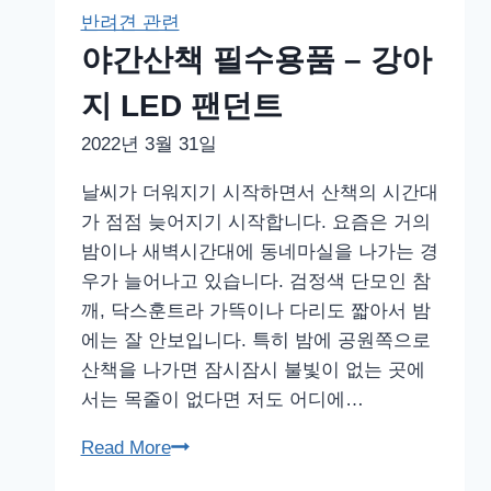
드
반려견 관련
기
야간산책 필수용품 – 강아
퇴
치
지 LED 팬던트
세
2022년 3월 31일
레
스
날씨가 더워지기 시작하면서 산책의 시간대
토
가 점점 늦어지기 시작합니다. 요즘은 거의
목
밤이나 새벽시간대에 동네마실을 나가는 경
걸
우가 늘어나고 있습니다. 검정색 단모인 참
이
깨, 닥스훈트라 가뜩이나 다리도 짧아서 밤
사
에는 잘 안보입니다. 특히 밤에 공원쪽으로
용
산책을 나가면 잠시잠시 불빛이 없는 곳에
기
서는 목줄이 없다면 저도 어디에…
–
야
Read More
부
간
작