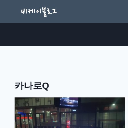
Skip
to
content
카나로Q