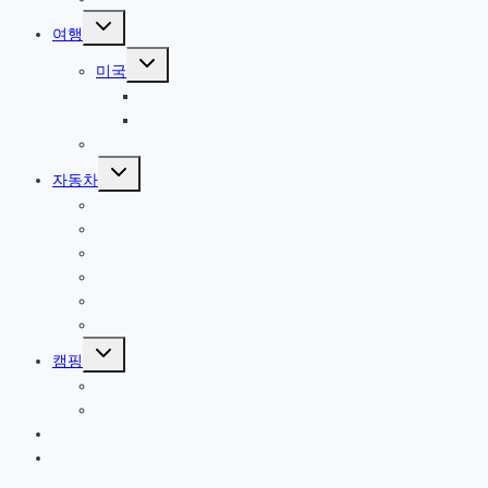
Toggle
여행
child
menu
Toggle
미국
child
menu
북서부
서부
한국
Toggle
자동차
child
menu
올란도
아베오
A200
옵티마
기타
트림 옵션 설명
Toggle
캠핑
child
menu
캠핑일지
캠핑용품
게임
기타