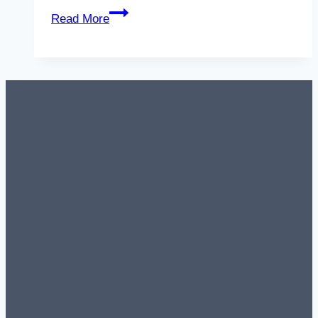
iOS
Read More
26.5
업
데
이
트
배
포
시
작,
그
런
데
용
량
이?