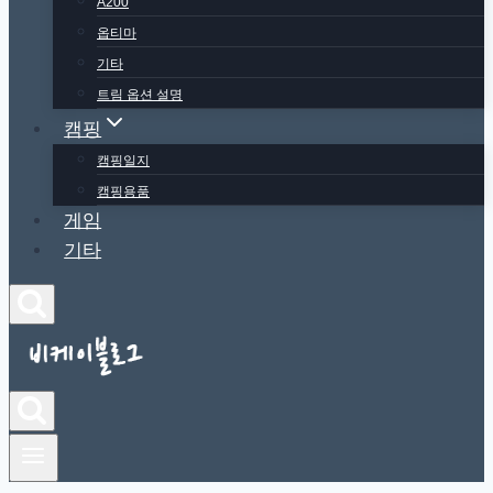
A200
옵티마
기타
트림 옵션 설명
캠핑
캠핑일지
캠핑용품
게임
기타