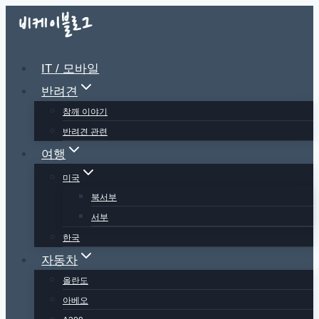
Skip
to
content
IT / 모바일
반려견
참깨 이야기
반려견 관련
여행
미국
북서부
서부
한국
자동차
올란도
아베오