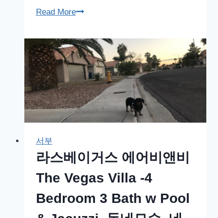
바
라
Read More
다
스
주,
베
NV
이
거
스
에
어
비
앤
서부
비
라스베이거스 에어비앤비
The
Vegas
The Vegas Villa -4
Villa
Bedroom 3 Bath w Pool
-4
Bedroom