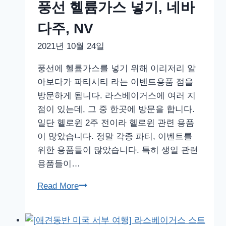
마
풍선 헬륨가스 넣기, 네바
트
다주, NV
그
린
2021년 10월 24일
랜
풍선에 헬륨가스를 넣기 위해 이리저리 알
드
아보다가 파티시티 라는 이벤트용품 점을
(Greenland),
방문하게 됩니다. 라스베이거스에 여러 지
네
점이 있는데, 그 중 한곳에 방문을 합니다.
바
일단 헬로윈 2주 전이라 헬로윈 관련 용품
다
이 많았습니다. 정말 각종 파티, 이벤트를
주,
위한 용품들이 많았습니다. 특히 생일 관련
NV
용품들이…
라
Read More
스
베