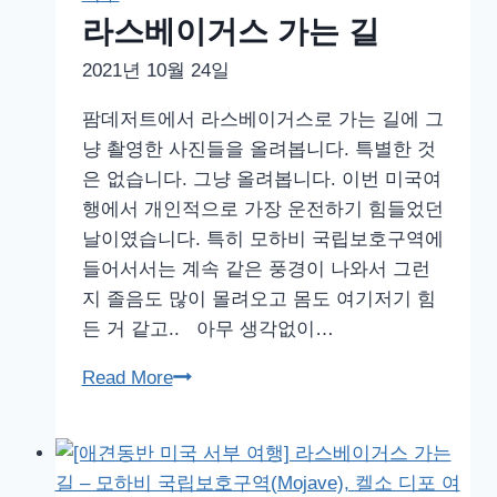
스
라스베이거스 가는 길
플
2021년 10월 24일
래
티
팜데저트에서 라스베이거스로 가는 길에 그
넘
냥 촬영한 사진들을 올려봅니다. 특별한 것
호
은 없습니다. 그냥 올려봅니다. 이번 미국여
텔
행에서 개인적으로 가장 운전하기 힘들었던
앤
날이였습니다. 특히 모하비 국립보호구역에
스
들어서서는 계속 같은 풍경이 나와서 그런
파
지 졸음도 많이 몰려오고 몸도 여기저기 힘
(The
든 거 같고.. 아무 생각없이…
Platinum
Hotel
라
Read More
&
스
Spa),
베
네
이
바
거