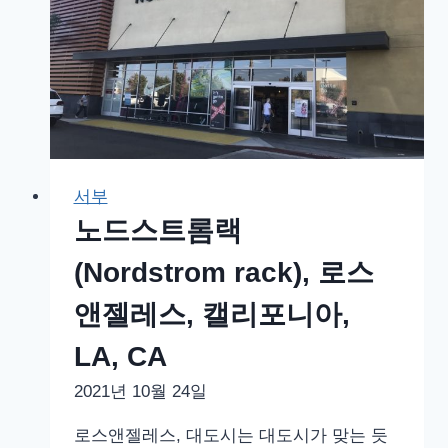
스
에
어
비
앤
비
The
서부
Vegas
노드스트롬랙
Villa
-4
(Nordstrom rack), 로스
Bedroom
앤젤레스, 캘리포니아,
3
Bath
LA, CA
w
2021년 10월 24일
Pool
&
로스앤젤레스, 대도시는 대도시가 맞는 듯
Jacuzzi,