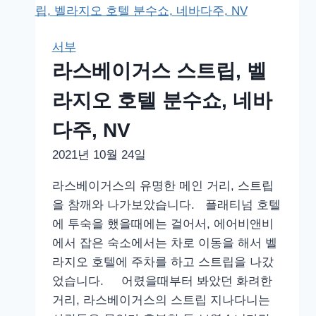
이
거
스
서부
파
라스베이거스 스트립, 벨
티
시
라지오 호텔 분수쇼, 네바
티,
다주, NV
풍
선
2021년 10월 24일
헬
라스베이거스의 유명한 메인 거리, 스트립
륨
을 참깨와 나가보았습니다. 플래티넘 호텔
가
에 투숙을 했을때에는 걸어서, 에어비앤비
스
에서 잡은 숙소에서는 차로 이동을 해서 벨
넣
라지오 호텔에 주차를 하고 스트립을 나갔
기,
었습니다. 어렸을때부터 봐았던 화려한
네
거리, 라스베이거스의 스트립 지나다니는
바