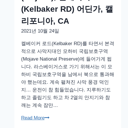
모
(Kelbaker RD) 어딘가, 캘
하
리포니아, CA
비
국
2021년 10월 24일
립
켈베이커 로드(Kelbaker RD)를 타면서 본격
보
적으로 사막지대인 모하비 국립보호구역
호
(Mojave National Preserve)에 들어가게 됩
구
니다. 라스베이거스로 가기 위해서는 이 모
역
하비 국립보호구역을 남에서 북으로 통과해
(Mojave),
야 했는데요. 계속 펼쳐진 사막 풍경 덕인
켈
지… 운전이 참 힘들었습니다. 지루하기도
소
하고 졸립기도 하고 차 2열의 안지기와 참
디
깨는 계속 잠만…
포
여
라
Read More
행
스