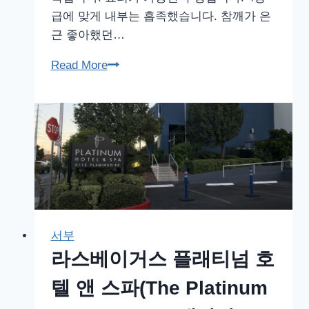
급에 맞게 내부는 흡족했습니다. 참깨가 은
근 좋아했던…
라
Read More
스
베
이
거
스
플
래
티
넘
서부
호
라스베이거스 플래티넘 호
텔
텔 앤 스파(The Platinum
앤
스