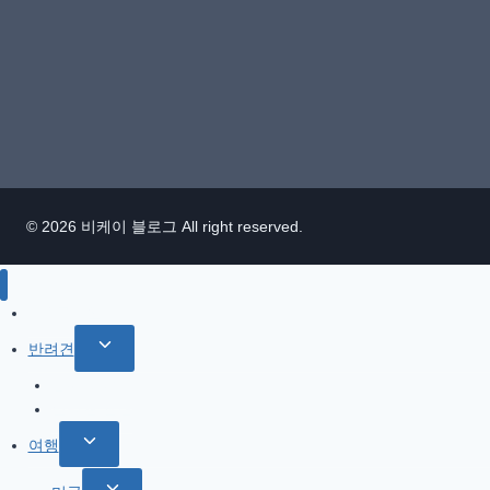
역
(Mojave),
켈
베
이
커
로
드
© 2026 비케이 블로그 All right reserved.
(Kelbaker
RD)
어
IT / 모바일
딘
Toggle
반려견
가,
child
캘
참깨 이야기
menu
반려견 관련
리
Toggle
포
여행
child
니