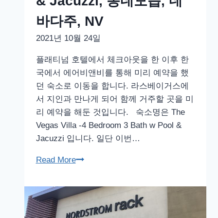
& Jacuzzi, 동네모습, 네
3
Bath
바다주, NV
w
2021년 10월 24일
Pool
&
플래티넘 호텔에서 체크아웃을 한 이후 한
Jacuzzi,
국에서 에어비앤비를 통해 미리 예약을 했
1
던 숙소로 이동을 합니다. 라스베이거스에
층,
서 지인과 만나게 되어 함께 거주할 곳을 미
네
리 예약을 해둔 것입니다. 숙소명은 The
바
Vegas Villa -4 Bedroom 3 Bath w Pool &
다
Jacuzzi 입니다. 일단 이번…
주,
라
Read More
NV
스
베
이
거