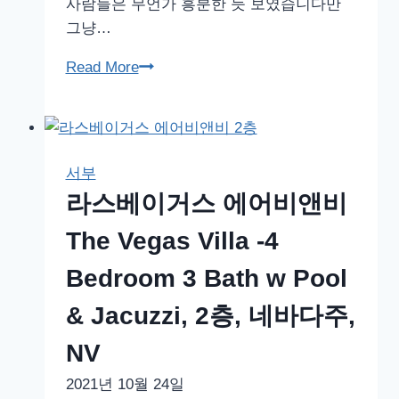
사람들은 무언가 흥분한 듯 보였습니다만
다
그냥…
주,
NV
라
Read More
스
베
이
거
서부
스
라스베이거스 에어비앤비
스
트
The Vegas Villa -4
립,
Bedroom 3 Bath w Pool
벨
라
& Jacuzzi, 2층, 네바다주,
지
NV
오
호
2021년 10월 24일