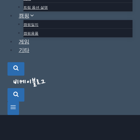
트림 옵션 설명
캠핑
캠핑일지
캠핑용품
게임
기타