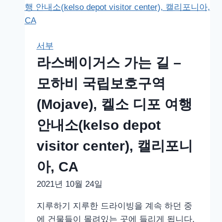
다,
스
NV
가
는
서부
길
라스베이거스 가는 길 –
모하비 국립보호구역
(Mojave), 켈소 디포 여행
안내소(kelso depot
visitor center), 캘리포니
아, CA
2021년 10월 24일
지루하기 지루한 드라이빙을 계속 하던 중
에 건물들이 몰려있는 곳에 들리게 됩니다.