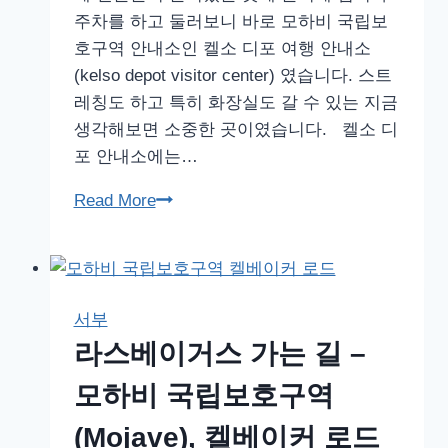
주차를 하고 둘러보니 바로 모하비 국립보
호구역 안내소인 켈소 디포 여행 안내소
(kelso depot visitor center) 였습니다. 스트
레칭도 하고 특히 화장실도 갈 수 있는 지금
생각해보면 소중한 곳이였습니다. 켈소 디
포 안내소에는…
라
Read More
스
베
이
거
서부
스
라스베이거스 가는 길 –
가
는
모하비 국립보호구역
길
(Mojave), 켈베이커 로드
–