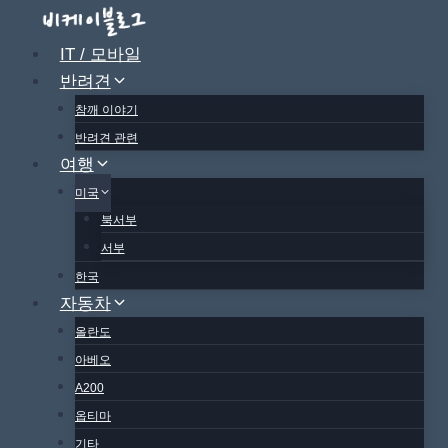
Skip
to
IT / 모바일
content
반려견
참깨 이야기
반려견 관련
여행
미국
북서부
서부
한국
자동차
올란도
아베오
A200
옵티마
기타