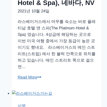
Hotel & Spa), 네바다, NV
파
2021년 10월 24일
(THE
PLATINUM
라스베이거스에서 머무를 숙소는 바로 플래
HOTEL
티넘 호텔 앤 스파(The Platinum Hotel &
&
Spa) 였습니다. 4성급에 해당하는 곳으로
SPA)
이번 미국 여행 중에서 가장 등급이 높은 곳
룸
이기도 했네요. 라스베이거스의 메인 스트
내
리트(스트립) 에서 한 블럭 안쪽으로 위치를
부,
하고 있습니다. 매인 스트리트 쪽으로 걸으
네
면…
바
다,
라
Read More
NV
스
베
이
거
서부