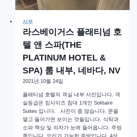
스
앤
젤
서부
레
라스베이거스 플래티넘 호
스,
텔 앤 스파(THE
캘
리
PLATINUM HOTEL &
포
SPA) 룸 내부, 네바다, NV
니
아,
2021년 10월 24일
LA,
플래티넘 호텔의 객실 내부 사진입니다. 객
CA
실등급은 킹사이즈 침대 1개인 Solitaire
Suites 입니다. 사진이 좀 많습니다. 문을
열고 들어가면 보이는 것들입니다. 식탁과
소파 책상 및 의자가 눈에 들어옵니다. 주방
쪽입니다. 요리가 가능한 주방입니다. 4성