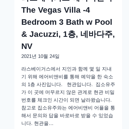
비
앤
The Vegas Villa -4
비
Bedroom 3 Bath w Pool
The
Vegas
& Jacuzzi, 1층, 네바다주,
Villa
NV
-4
Bedroom
2021년 10월 24일
3
라스베이거스에서 지인과 함께 몇 일 지내
Bath
기 위해 에어비앤비를 통해 예약을 한 숙소
w
의 1층 사진입니다. 현관입니다. 집소유주
Pool
가 이 곳에 머무르지 않은 관계로 현관 비밀
&
번호를 체크인 시간이 되면 날라왔습니다.
Jacuzzi,
참고로 집소유주와는 에어비앤비 어플을 통
2
해서 문의와 답을 바로바로 받을 수 있었습
층,
니다. 현관을…
네