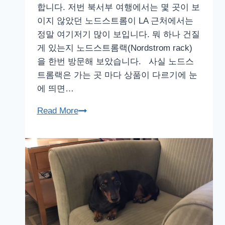
합니다. 저번 북서부 여행에서는 몇 곳이 보
동
이지 않았던 노드스트롬이 LA 근처에서는
네
정말 여기저기 많이 보입니다. 뭐 하나 건질
모
게 있는지 노드스트롬랙(Nordstrom rack)
습,
을 한번 방문해 보았습니다. 사실 노드스
네
트롬랙은 가는 곳 마다 상품이 다르기에 눈
바
에 띄면…
다
주,
노
Read More
NV
드
스
트
롬
랙
(Nordstrom
rack),
로