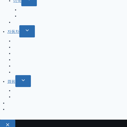
Toggle
미국
menu
아,
child
북서부
CA
menu
서부
한국
Toggle
자동차
child
올란도
menu
아베오
A200
옵티마
기타
트림 옵션 설명
Toggle
캠핑
child
캠핑일지
menu
캠핑용품
게임
기타