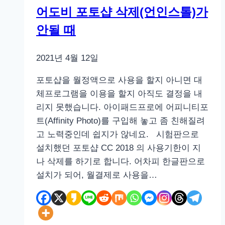
크
어도비 포토샵 삭제(언인스톨)가
된
안될 때
항
목
하
2021년 4월 12일
단
포토샵을 월정액으로 사용을 할지 아니면 대
으
체프로그램을 이용을 할지 아직도 결정을 내
로
리지 못했습니다. 아이패드프로에 어피니티포
내
트(Affinity Photo)를 구입해 놓고 좀 친해질려
려
고 노력중인데 쉽지가 않네요. 시험판으로
가
설치했던 포토샵 CC 2018 의 사용기한이 지
지
나 삭제를 하기로 합니다. 어차피 한글판으로
않
설치가 되어, 월결제로 사용을…
는
버
그