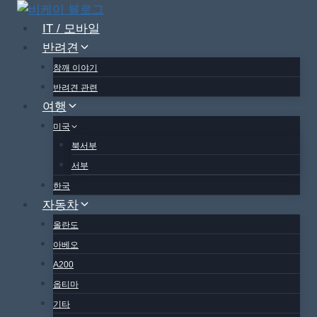
Skip
to
IT / 모바일
content
반려견
참깨 이야기
반려견 관련
여행
미국
북서부
서부
한국
자동차
올란도
아베오
A200
옵티마
기타