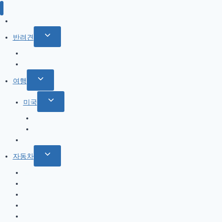
IT / 모바일
Toggle
반려견
child
참깨 이야기
menu
반려견 관련
Toggle
여행
child
Toggle
미국
menu
child
북서부
menu
서부
한국
Toggle
자동차
child
올란도
menu
아베오
A200
옵티마
기타