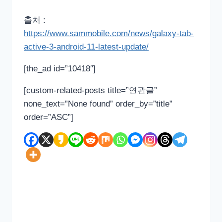
출처 :
https://www.sammobile.com/news/galaxy-tab-
active-3-android-11-latest-update/
[the_ad id=”10418″]
[custom-related-posts title=”연관글”
none_text=”None found” order_by=”title”
order=”ASC”]