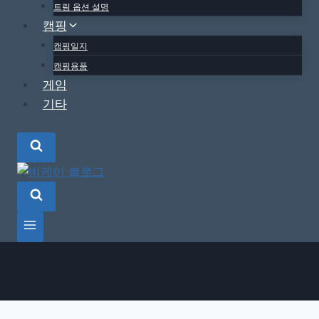
트림 옵션 설명
캠핑
캠핑일지
캠핑용품
게임
기타