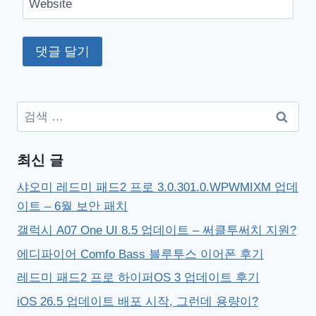
Website
검
색:
최신 글
샤오미 레드미 패드2 프로 3.0.301.0.WPWMIXM 업데
이트 – 6월 보안 패치
갤럭시 A07 One UI 8.5 업데이트 – 써클투써치 지원?
에디파이어 Comfo Bass 블루투스 이어폰 후기
레드미 패드2 프로 하이퍼OS 3 업데이트 후기
iOS 26.5 업데이트 배포 시작, 그런데 용량이?