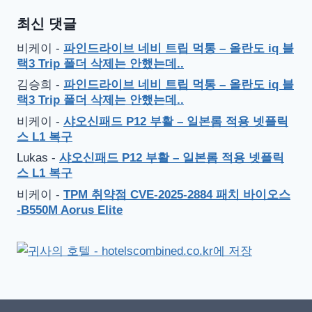
최신 댓글
비케이
-
파인드라이브 네비 트립 먹통 – 올란도 iq 블
랙3 Trip 폴더 삭제는 안했는데..
김승희
-
파인드라이브 네비 트립 먹통 – 올란도 iq 블
랙3 Trip 폴더 삭제는 안했는데..
비케이
-
샤오신패드 P12 부활 – 일본롬 적용 넷플릭
스 L1 복구
Lukas
-
샤오신패드 P12 부활 – 일본롬 적용 넷플릭
스 L1 복구
비케이
-
TPM 취약점 CVE-2025-2884 패치 바이오스
-B550M Aorus Elite