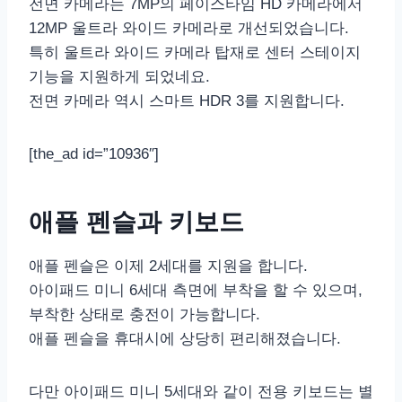
전면 카메라는 7MP의 페이스타임 HD 카메라에서
12MP 울트라 와이드 카메라로 개선되었습니다.
특히 울트라 와이드 카메라 탑재로 센터 스테이지
기능을 지원하게 되었네요.
전면 카메라 역시 스마트 HDR 3를 지원합니다.
[the_ad id=”10936″]
애플 펜슬과 키보드
애플 펜슬은 이제 2세대를 지원을 합니다.
아이패드 미니 6세대 측면에 부착을 할 수 있으며,
부착한 상태로 충전이 가능합니다.
애플 펜슬을 휴대시에 상당히 편리해졌습니다.
다만 아이패드 미니 5세대와 같이 전용 키보드는 별