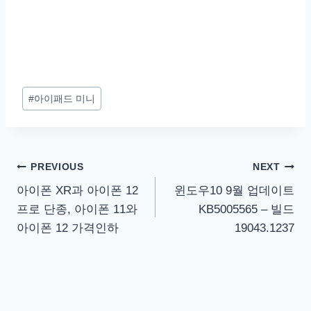
Post
#
아이패드 미니
Tags:
글
PREVIOUS
NEXT
아이폰 XR과 아이폰 12
윈도우10 9월 업데이트
탐
프로 단종, 아이폰 11와
KB5005565 – 빌드
색
아이폰 12 가격인하
19043.1237