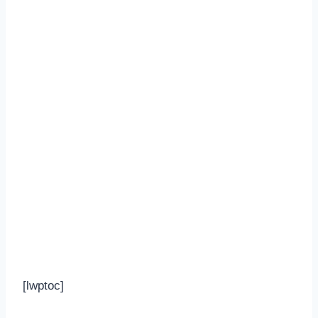
[lwptoc]