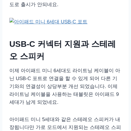
도로 출시가 안되네요.
USB-C 커넥터 지원과 스테레
오 스피커
이제 아이패드 미니 6세대도 라이트닝 케이블이 아
닌 USB-C 포트로 연결을 할 수 있게 되어 다른 기
기와의 연결성이 상당부분 개선 되었습니다. 이제
라이트닝 케이블을 사용하는 태블릿은 아이패드 9
세대가 남게 되었네요.
아이패드 미니 5세대와 같은 스테레오 스피커가 내
장됩니다만 가로 모드에서 지원되는 스테레오 스피