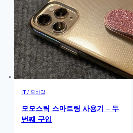
UI
3.0
&
One
UI
3.1
업
데
이
트
일
정
IT / 모바일
모모스틱 스마트링 사용기 – 두
번째 구입