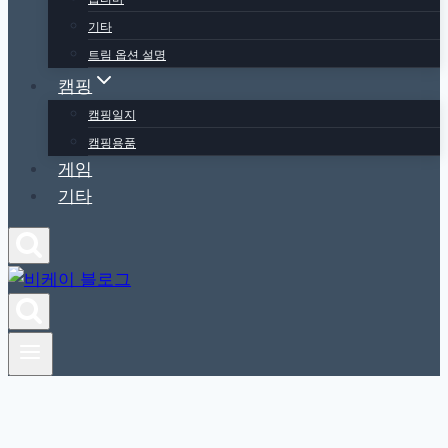
기타
트림 옵션 설명
캠핑
캠핑일지
캠핑용품
게임
기타