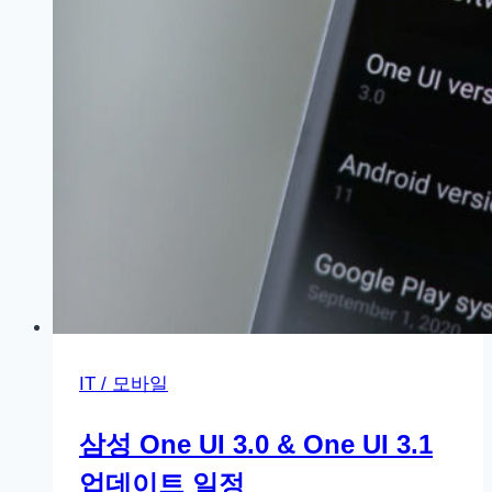
되
는
구
글
플
레
이
스
토
어
영
상
IT / 모바일
삼성 One UI 3.0 & One UI 3.1
업데이트 일정