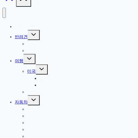
IT / 모바일
Toggle
반려견
child
menu
참깨 이야기
반려견 관련
Toggle
여행
child
menu
Toggle
미국
child
menu
북서부
서부
한국
Toggle
자동차
child
menu
올란도
아베오
A200
옵티마
기타