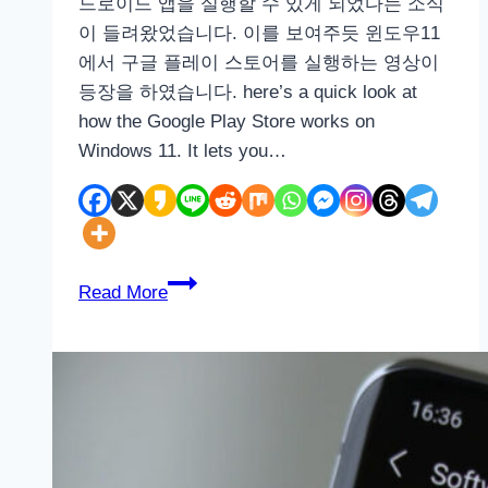
드로이드 앱을 실행할 수 있게 되었다는 소식
맥
이 들려왔었습니다. 이를 보여주듯 윈도우11
스
에서 구글 플레이 스토어를 실행하는 영상이
사
등장을 하였습니다. here’s a quick look at
전
how the Google Play Store works on
예
Windows 11. It lets you…
약
할
인
정
보
윈
Read More
모
도
음
우
11
에
서
실
행