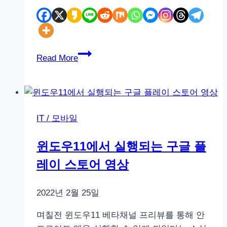
아
Read More
이
폰
12
미
IT / 모바일
니
와
윈도우11에서 실행되는 구글 플
아
레이 스토어 영상
이
폰
12
2022년 2월 25일
프
며칠전 윈도우11 베타채널 프리뷰를 통해 안
로