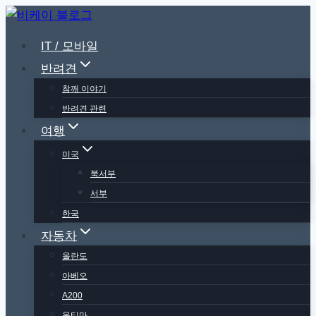
Skip
to
IT / 모바일
content
반려견
참깨 이야기
반려견 관련
여행
미국
북서부
서부
한국
자동차
올란도
아베오
A200
옵티마