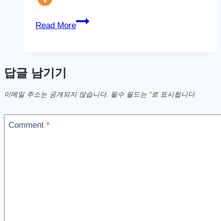
아
Read More
이
폰
SE1
답글 남기기
IOS
15
이메일 주소는 공개되지 않습니다.
필수 필드는
*
로 표시됩니다
퍼
블
Comment
*
릭
베
타
7
업
데
이
트