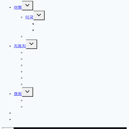
Toggle
여행
child
menu
Toggle
미국
child
menu
북서부
서부
한국
Toggle
자동차
child
menu
올란도
아베오
A200
옵티마
기타
트림 옵션 설명
Toggle
캠핑
child
menu
캠핑일지
캠핑용품
게임
기타