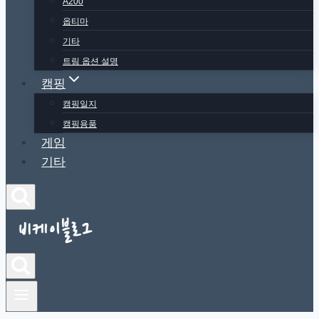
A200
옵티마
기타
트림 옵션 설명
캠핑
캠핑일지
캠핑용품
게임
기타