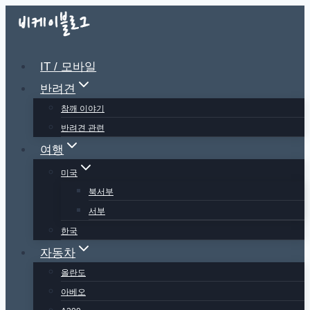
Skip
to
content
IT / 모바일
반려견
참깨 이야기
반려견 관련
여행
미국
북서부
서부
한국
자동차
올란도
아베오