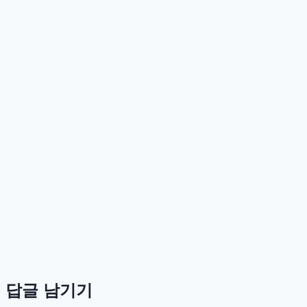
로,
갤
럭
시
탭
S7
FE
보
다
상
위
스
펙
답글 남기기