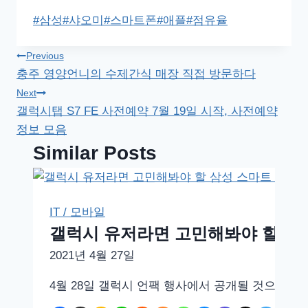
Post
#
삼성
#
샤오미
#
스마트폰
#
애플
#
점유율
Tags:
글
Previous
충주 영양언니의 수제간식 매장 직접 방문하다
탐
Next
갤럭시탭 S7 FE 사전예약 7월 19일 시작, 사전예약
색
정보 모음
Similar Posts
IT / 모바일
갤럭시 유저라면 고민해봐야 할 삼성
2021년 4월 27일
4월 28일 갤럭시 언팩 행사에서 공개될 것으로 예