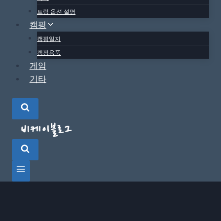
트림 옵션 설명
캠핑
캠핑일지
캠핑용품
게임
기타