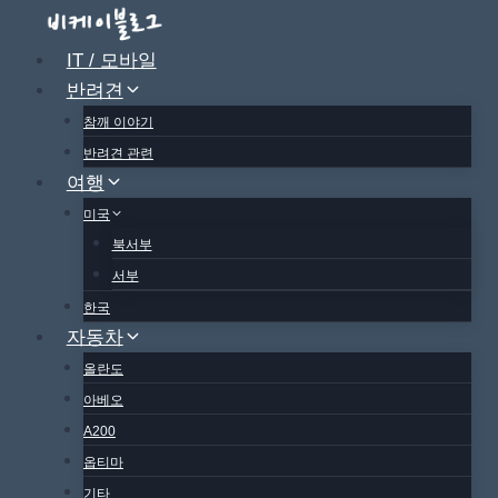
Skip
to
IT / 모바일
content
반려견
참깨 이야기
반려견 관련
여행
미국
북서부
서부
한국
자동차
올란도
아베오
A200
옵티마
기타