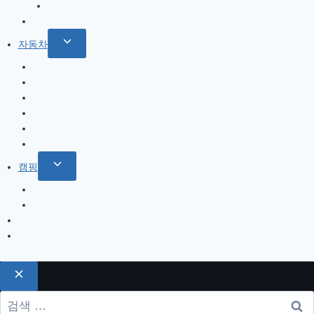
menu
서부
한국
Toggle
자동차
child
올란도
menu
아베오
A200
옵티마
기타
트림 옵션 설명
Toggle
캠핑
child
캠핑일지
menu
캠핑용품
게임
기타
검