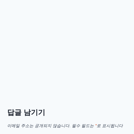
스
마
트
키
보
드
트
리
오
500
답글 남기기
이메일 주소는 공개되지 않습니다.
필수 필드는
*
로 표시됩니다