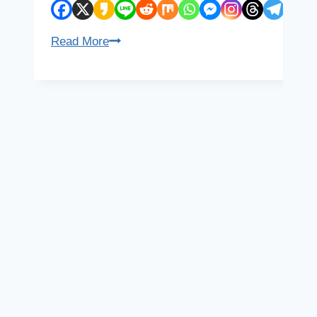
갤
Read More
럭
시
유
저
라
면
고
민
해
봐
야
할
삼
성