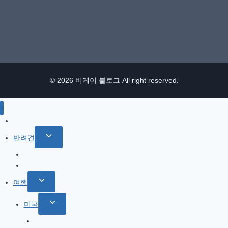
© 2026 비케이 블로그 All right reserved.
IT / 모바일
Toggle
반려견
child
참깨 이야기
menu
반려견 관련
Toggle
여행
child
Toggle
미국
menu
child
북서부