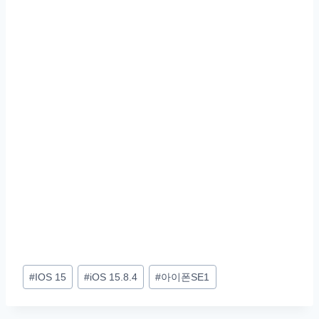
Post
#
IOS 15
#
iOS 15.8.4
#
아이폰SE1
Tags: