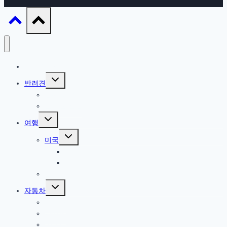
IT / 모바일
Toggle
반려견
child
menu
참깨 이야기
반려견 관련
Toggle
여행
child
menu
Toggle
미국
child
menu
북서부
서부
한국
Toggle
자동차
child
menu
올란도
아베오
A200