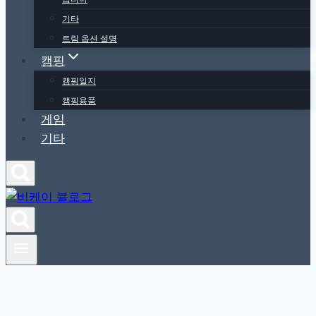
기타
트림 옵션 설명
캠핑
캠핑일지
캠핑용품
게임
기타