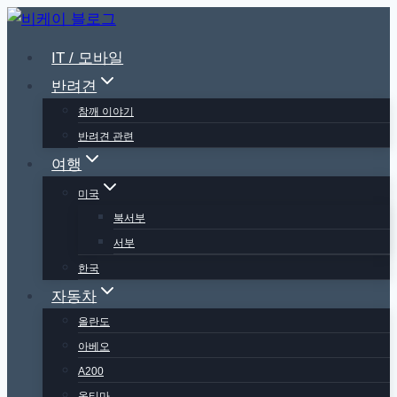
Skip
to
IT / 모바일
content
반려견
참깨 이야기
반려견 관련
여행
미국
북서부
서부
한국
자동차
올란도
아베오
A200
옵티마