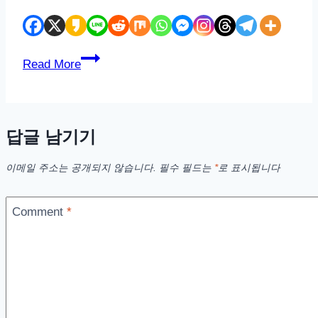
갤
Read More
럭
시
A53
답글 남기기
자
급
이메일 주소는 공개되지 않습니다.
필수 필드는
*
로 표시됩니다
제
18%
할
Comment
*
인
49
만
원