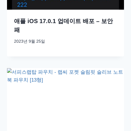
애플 iOS 17.0.1 업데이트 배포 – 보안
패
2023년 9월 25일