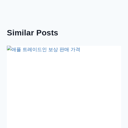
Similar Posts