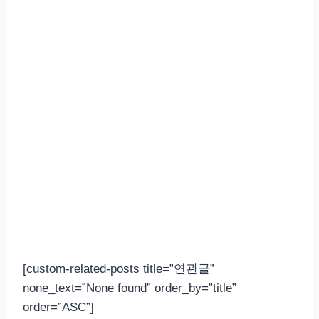
[custom-related-posts title=”연관글”
none_text=”None found” order_by=”title”
order=”ASC”]