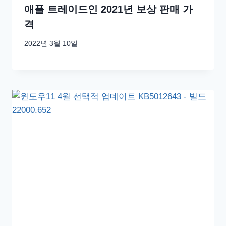
애플 트레이드인 2021년 보상 판매 가
격
2022년 3월 10일