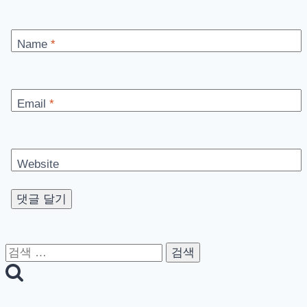
Name
*
Email
*
Website
검
색: