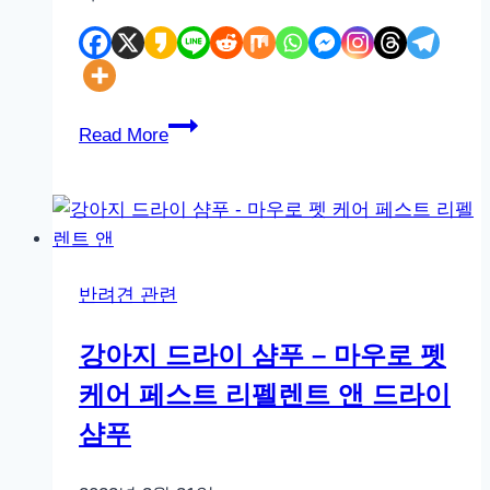
도
Read More
그
헬
리
오
스
반려견 관련
침
낭
강아지 드라이 샴푸 – 마우로 펫
케어 페스트 리펠렌트 앤 드라이
샴푸