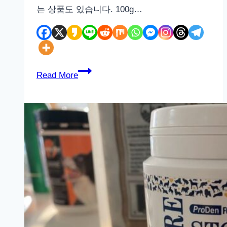
는 상품도 있습니다. 100g…
굽
Read More
네
듀
먼
강
아
지
화
식
할
인
행