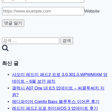
트
앤
Website
드
라
이
샴
검
푸
색:
최신 글
샤오미 레드미 패드2 프로 3.0.301.0.WPWMIXM 업
데이트 – 6월 보안 패치
갤럭시 A07 One UI 8.5 업데이트 – 써클투써치 지
원?
에디파이어 Comfo Bass 블루투스 이어폰 후기
레드미 패드2 프로 하이퍼OS 3 업데이트 후기