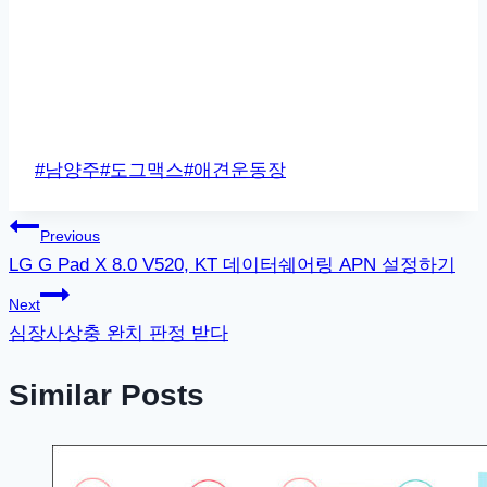
Post
#
남양주
#
도그맥스
#
애견운동장
Tags:
글
Previous
LG G Pad X 8.0 V520, KT 데이터쉐어링 APN 설정하기
탐
Next
색
심장사상충 완치 판정 받다
Similar Posts