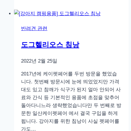
랜
드
화
반려견 관련
이
트
도그헬리오스 침낭
스
틱
2022년 2월 25일
껌
소
2017년에 케이펫페어를 두번 방문을 했었습
프
니다. 첫번째 방문시에 눈에 띄었었지만 가격
트
대도 있고 참깨가 식구가 된지 얼마 안되어 사
치
료와 간식 등 기본적인 용품에 초점을 맞추어
킨
돌아다니느라 생략했었습니다만 두 번째로 방
후
문한 일산케이펫페어 에서 결국 구입을 하게
기
됩니다. 강아지를 위한 침낭이 사실 펫페어를
가도…