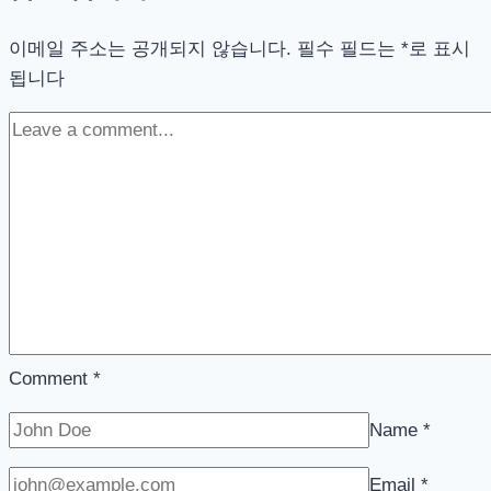
이
이메일 주소는 공개되지 않습니다.
샴
필수 필드는
*
로 표시
됩니다
푸
–
마
우
로
펫
케
어
페
스
트
Comment
*
리
Name
*
펠
렌
Email
*