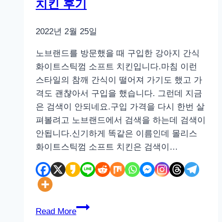
치킨 후기
오
리
가
2022년 2월 25일
슴
노브랜드를 방문했을 때 구입한 강아지 간식
살
화이트스틱껌 소프트 치킨입니다.마침 이런
스
스타일의 참깨 간식이 떨어져 가기도 했고 가
틱
격도 괜챦아서 구입을 했습니다. 그런데 지금
후
은 검색이 안되네요.구입 가격을 다시 한번 살
기
펴볼려고 노브랜드에서 검색을 하는데 검색이
안됩니다.신기하게 똑같은 이름인데 몰리스
화이트스틱껌 소프트 치킨은 검색이…
노
Read More
브