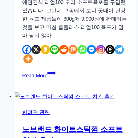
애견간식 리얼100 오리 소프트육포를 구입했
었습니다. 그런데 쿠팡에서 보니 굿데이 건강
한 육포 제품들이 300g에 9,900원에 판매하는
것을 보고 마침 홈플러스 리얼100 육포가 얼
마 남지 않아…
굿
Read More
데
이
건
강
반려견 관련
한
육
노브랜드 화이트스틱껌 소프트
포