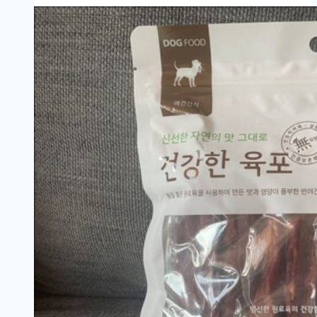
스
토
맥
스
–
강
아
지
유
산
균
후
기