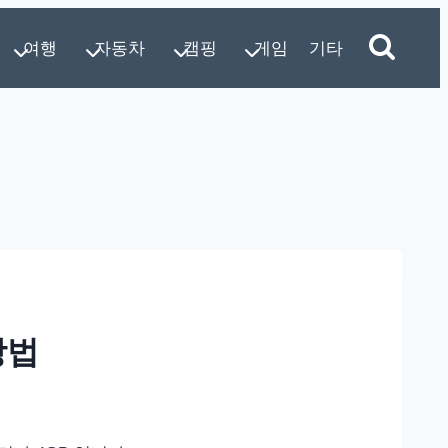
여행
자동차
캠핑
게임
기타
방법