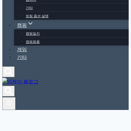
기타
트림 옵션 설명
캠핑
캠핑일지
캠핑용품
게임
기타