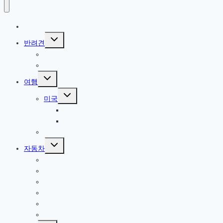
IT / 모바일
Toggle
반려견
child
menu
참깨 이야기
반려견 관련
Toggle
여행
child
menu
Toggle
미국
child
menu
북서부
서부
한국
Toggle
자동차
child
menu
올란도
아베오
A200
옵티마
기타
트림 옵션 설명