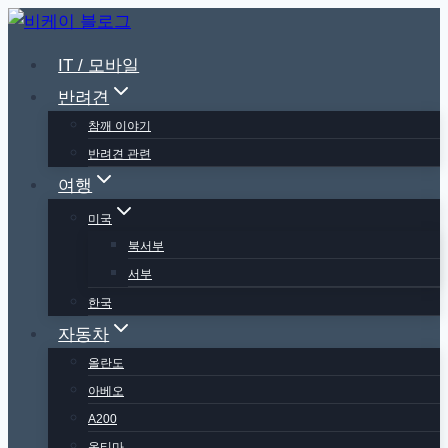
Skip
to
IT / 모바일
content
반려견
참깨 이야기
반려견 관련
여행
미국
북서부
서부
한국
자동차
올란도
아베오
A200
옵티마