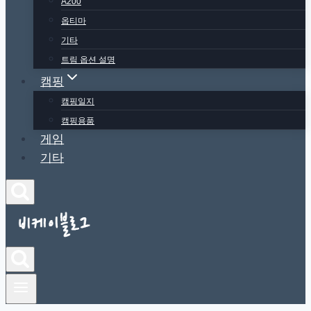
A200
옵티마
기타
트림 옵션 설명
캠핑
캠핑일지
캠핑용품
게임
기타