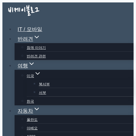
Skip
to
content
IT / 모바일
반려견
참깨 이야기
반려견 관련
여행
미국
북서부
서부
한국
자동차
올란도
아베오