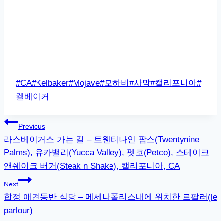
Post
#
CA
#
Kelbaker
#
Mojave
#
모하비
#
사막
#
캘리포니아
#
Tags:
켈베이커
글
Previous
라스베이거스 가는 길 – 트웬티나인 팜스(Twentynine
탐
Palms), 유카밸리(Yucca Valley), 펫코(Petco), 스테이크
색
앤쉐이크 버거(Steak n Shake), 캘리포니아, CA
Next
합정 애견동반 식당 – 메세나폴리스내에 위치한 르팔러(le
parlour)