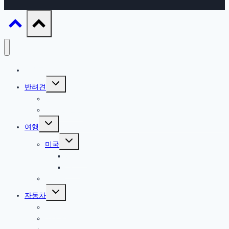
IT / 모바일
Toggle
반려견
child
menu
참깨 이야기
반려견 관련
Toggle
여행
child
menu
Toggle
미국
child
menu
북서부
서부
한국
Toggle
자동차
child
menu
올란도
아베오