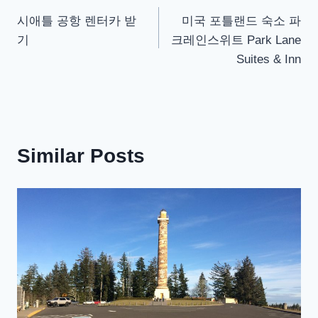
글
시애틀 공항 렌터카 받
미국 포틀랜드 숙소 파
탐
기
크레인스위트 Park Lane
색
Suites & Inn
Similar Posts