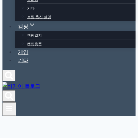
기타
트림 옵션 설명
캠핑
캠핑일지
캠핑용품
게임
기타