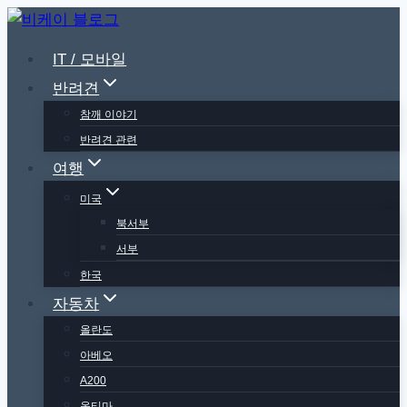
Skip
to
IT / 모바일
content
반려견
참깨 이야기
반려견 관련
여행
미국
북서부
서부
한국
자동차
올란도
아베오
A200
옵티마