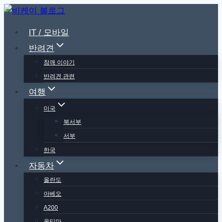
Skip
to
IT / 모바일
content
반려견
참깨 이야기
반려견 관련
여행
미국
북서부
서부
한국
자동차
올란도
아베오
A200
옵티마