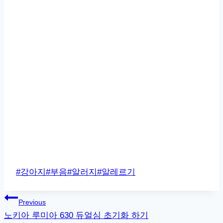
Post
#
강아지
#
부음
#
알러지
#
알레르기
Tags:
글
Previous
노키아 루미아 630 듀얼심 초기화 하기
탐