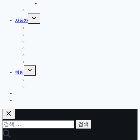
서부
한국
Toggle
자동차
child
menu
올란도
아베오
A200
옵티마
기타
트림 옵션 설명
Toggle
캠핑
child
menu
캠핑일지
캠핑용품
게임
기타
검
색: