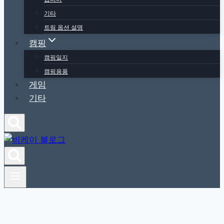
기타
트림 옵션 설명
캠핑
캠핑일지
캠핑용품
게임
기타