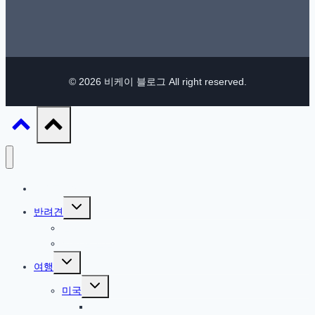
© 2026 비케이 블로그 All right reserved.
IT / 모바일
Toggle
반려견
child
menu
참깨 이야기
반려견 관련
Toggle
여행
child
menu
Toggle
미국
child
menu
북서부