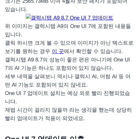
크기는 2565.73MB 이며 4월자 보안 패치가 포함되어
있습니다.
위 이미지는 갤럭시탭 A9의 One UI 7에 포함된 내용들
입니다.
클릭 하시면 크게 볼 수 있으며 이미지가 아닌 텍스트로
보기를 원하는 경우
이 곳
에서 확인할 수 있습니다.
갤럭시탭 A9 8.7의 성능이 좋은 편은 아니기에 One UI
7의 AI 기능은 하나도 포함되어 있지 않습니다.
세부 내역을 살펴보니 역시나 갤럭시 AI, 어썸 AI 등 어
떤 AI 기능도 포함되어 있지 않네요.
One UI 7 업데이트 설치는 예상 외로 빨리 진행되었습
니다.
제법 시간이 걸리지 않을까 라는 생각을 했는데 상당히
빨리 업데이트가 적용이 되었네요.