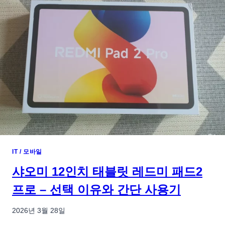
IT / 모바일
샤오미 12인치 태블릿 레드미 패드2
프로 – 선택 이유와 간단 사용기
2026년 3월 28일