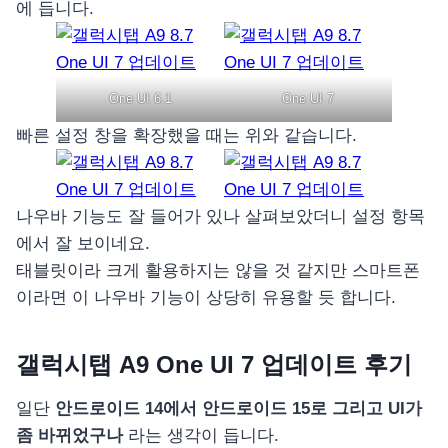
에 듭니다.
One UI 6.1
One UI 7
빠른 설정 창을 확장했을 때는 위와 같습니다.
나우바 기능도 잘 들어가 있나 살펴보았더니 설정 항목
에서 잘 보이네요.
태블릿이라 크게 활용하지는 않을 것 같지만 스마트폰
이라면 이 나우바 기능이 상당히 유용할 듯 합니다.
갤럭시탭 A9 One UI 7 업데이트 후기
일단
안드로이드 14에서 안드로이드 15로 그리고 UI가
좀 바뀌었구나
라는 생각이 듭니다.