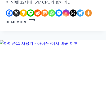
어 인텔 12세대 i5/i7 CPU가 탑재가…
삼
READ MORE
성
갤
럭
시
북
2
프
로
와
갤
럭
시
북
2
프
로
360