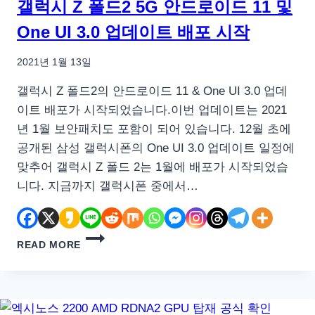
갤럭시 Z 폴드2 5G 안드로이드 11 및
One UI 3.0 업데이트 배포 시작
2021년 1월 13일
갤럭시 Z 폴드2의 안드로이드 11 & One UI 3.0 업데
이트 배포가 시작되었습니다.이번 업데이트는 2021
년 1월 보안패치도 포함이 되어 있습니다. 12월 초에
공개된 삼성 갤럭시폰의 One UI 3.0 업데이트 일정에
맞추어 갤럭시 Z 폴드 2는 1월에 배포가 시작되었습
니다. 지금까지 갤럭시폰 중에서…
갤
READ MORE
럭
시
Z
폴
드