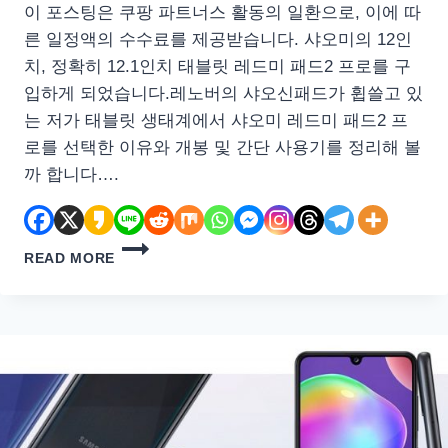
이 포스팅은 쿠팡 파트너스 활동의 일환으로, 이에 따
른 일정액의 수수료를 제공받습니다. 샤오미의 12인
치, 정확히 12.1인치 태블릿 레드미 패드2 프로를 구
입하게 되었습니다.레노버의 샤오신패드가 휩쓸고 있
는 저가 태블릿 생태계에서 샤오미 레드미 패드2 프
로를 선택한 이유와 개봉 및 간단 사용기를 정리해 볼
까 합니다….
샤
READ MORE
오
미
12
인
치
태
블
릿
레