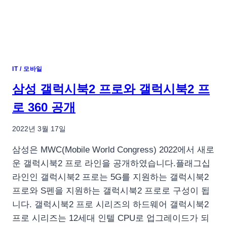
HELIO
P65
의
성
능
은?
IT / 모바일
삼성 갤럭시북2 프로와 갤럭시북2 프
로 360 공개
2022년 3월 17일
삼성은 MWC(Mobile World Congress) 2022에서 새로
운 갤럭시북2 프로 라인을 공개하였습니다.플래그십
라인인 갤럭시북2 프로는 5G를 지원하는 갤럭시북2
프로와 S펜을 지원하는 갤럭시북2 프로로 구성이 됩
니다. 갤럭시북2 프로 시리즈의 하드웨어 갤럭시북2
프로 시리즈는 12세대 인텔 CPU로 업그레이드가 되