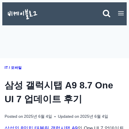
Skip
to
content
IT / 모바일
삼성 갤럭시탭 A9 8.7 One
UI 7 업데이트 후기
Posted on
2025년 6월 4일
Updated on
2025년 6월 4일
삼성의 8인치 태블릿 갤럭시탭 A9
의 One UI 7 업데이트