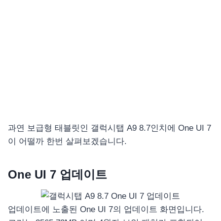
과연 보급형 태블릿인 갤럭시탭 A9 8.7인치에 One UI 7
이 어떨까 한번 살펴보겠습니다.
One UI 7 업데이트
업데이트에 노출된 One UI 7의 업데이트 화면입니다.