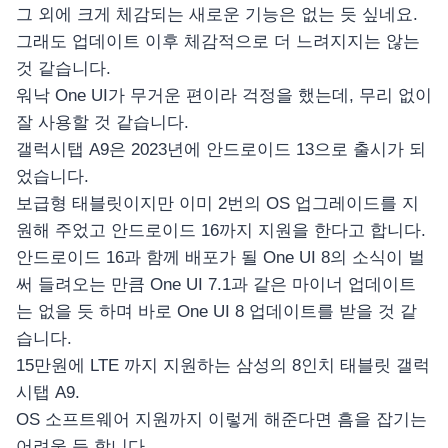
그 외에 크게 체감되는 새로운 기능은 없는 듯 싶네요.
그래도 업데이트 이후 체감적으로 더 느려지지는 않는
것 같습니다.
워낙 One UI가 무거운 편이라 걱정을 했는데, 무리 없이
잘 사용할 것 같습니다.
갤럭시탭 A9은 2023년에 안드로이드 13으로 출시가 되
었습니다.
보급형 태블릿이지만 이미 2번의 OS 업그레이드를 지
원해 주었고 안드로이드 16까지 지원을 한다고 합니다.
안드로이드 16과 함께 배포가 될 One UI 8의 소식이 벌
써 들려오는 만큼 One UI 7.1과 같은 마이너 업데이트
는 없을 듯 하며 바로 One UI 8 업데이트를 받을 것 같
습니다.
15만원에 LTE 까지 지원하는 삼성의 8인치 태블릿 갤럭
시탭 A9.
OS 소프트웨어 지원까지 이렇게 해준다면 흠을 잡기는
어려울 듯 합니다.