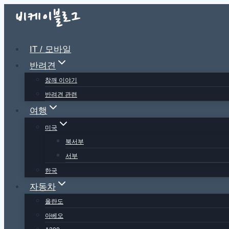
Skip
to
content
IT / 모바일
반려견
참깨 이야기
반려견 관련
여행
미국
북서부
서부
한국
자동차
올란도
아베오