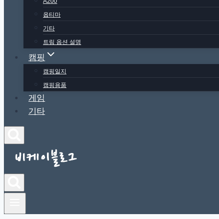
A200
옵티마
기타
트림 옵션 설명
캠핑
캠핑일지
캠핑용품
게임
기타