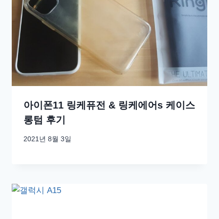
아이폰11 링케퓨전 & 링케에어s 케이스
롱텀 후기
2021년 8월 3일