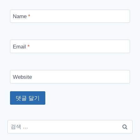
Name
*
Email
*
Website
검
색: