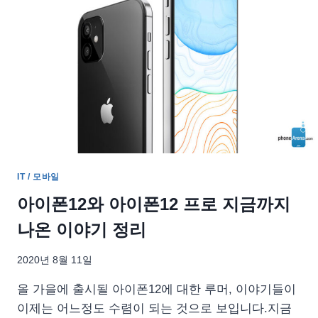
피
스
랩
탑
고
12
월
1
일
사
전
예
IT / 모바일
약
시
아이폰12와 아이폰12 프로 지금까지
작
나온 이야기 정리
2020년 8월 11일
올 가을에 출시될 아이폰12에 대한 루머, 이야기들이
이제는 어느정도 수렴이 되는 것으로 보입니다.지금