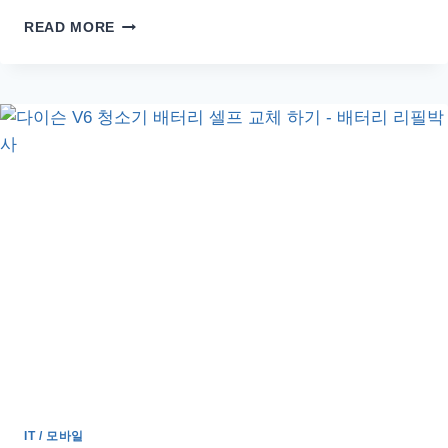
샤
READ MORE
오
미
긴
급
재
난
문
자
알
림
끄
기
–
MIUI
11
IT / 모바일