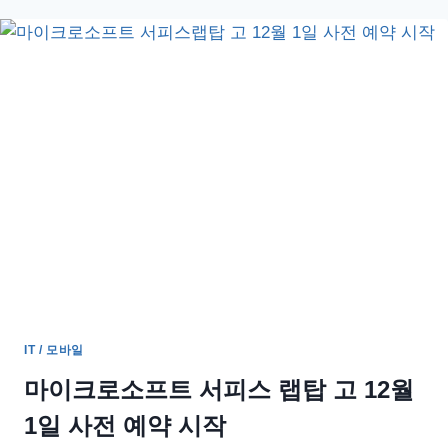
홍
미
노
트
10
3
월
에
공
개
예
정
IT / 모바일
마이크로소프트 서피스 랩탑 고 12월
1일 사전 예약 시작