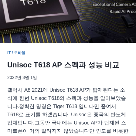
금
까
지
나
온
이
야
기
IT / 모바일
정
리
Unisoc T618 AP 스펙과 성능 비교
2022년 3월 1일
갤럭시 A8 2021에 Unisoc T618 AP가 탑재된다는 소
식에 한번 Unisoc T618의 스펙과 성능을 알아보았습
니다.정확한 명칭은 Tiger T618 입니다만 줄여서
T618로 표기를 하겠습니다. Unisoc은 중국의 반도체
업체입니다.그동안 국내에는 Unisoc AP가 탑재된 스
마트폰이 거의 알려지지 않았습니다만 인도를 비롯한