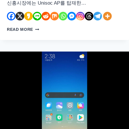
신흥시장에는 Unisoc AP를 탑재한…
UNISOC
READ MORE
T618
AP
스
펙
과
성
능
비
교