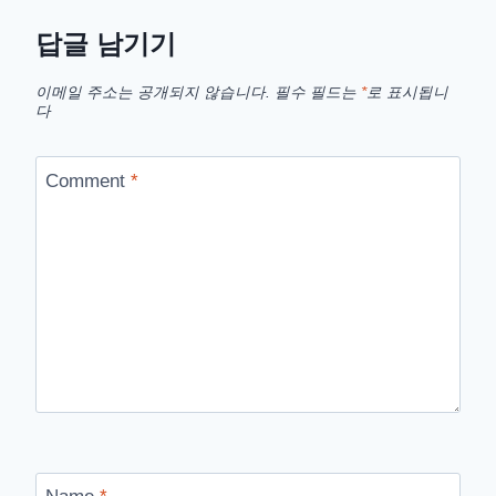
청
소
답글 남기기
기
배
이메일 주소는 공개되지 않습니다.
필수 필드는
*
로 표시됩니
터
다
리
셀
프
Comment
*
교
체
하
기
–
배
터
리
리
필
박
사