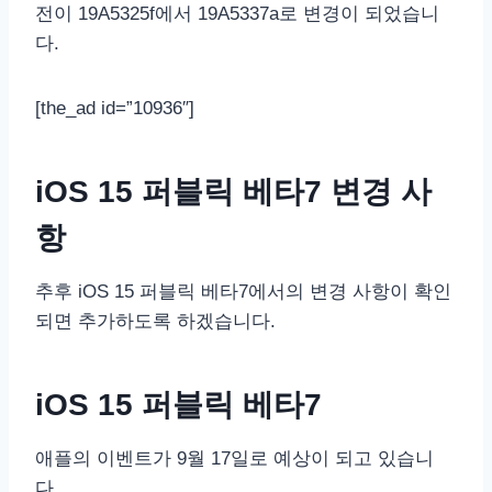
전이 19A5325f에서 19A5337a로 변경이 되었습니
다.
[the_ad id=”10936″]
iOS 15 퍼블릭 베타7 변경 사
항
추후 iOS 15 퍼블릭 베타7에서의 변경 사항이 확인
되면 추가하도록 하겠습니다.
iOS 15 퍼블릭 베타7
애플의 이벤트가 9월 17일로 예상이 되고 있습니
다.