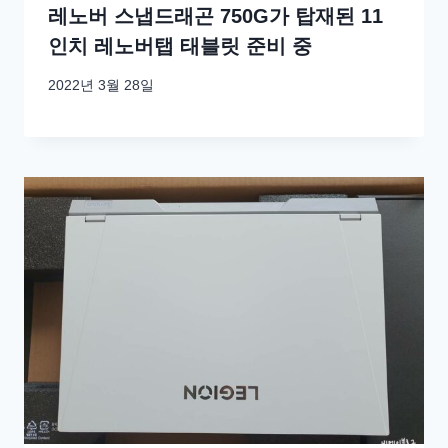
레노버 스냅드래곤 750G가 탑재된 11
인치 레노버탭 태블릿 준비 중
2022년 3월 28일