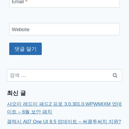
Email
*
Website
검
색:
최신 글
샤오미 레드미 패드2 프로 3.0.301.0.WPWMIXM 업데
이트 – 6월 보안 패치
갤럭시 A07 One UI 8.5 업데이트 – 써클투써치 지원?