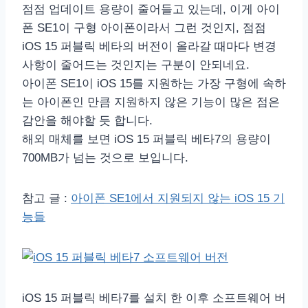
점점 업데이트 용량이 줄어들고 있는데, 이게 아이
폰 SE1이 구형 아이폰이라서 그런 것인지, 점점
iOS 15 퍼블릭 베타의 버전이 올라갈 때마다 변경
사항이 줄어드는 것인지는 구분이 안되네요.
아이폰 SE1이 iOS 15를 지원하는 가장 구형에 속하
는 아이폰인 만큼 지원하지 않은 기능이 많은 점은
감안을 해야할 듯 합니다.
해외 매체를 보면 iOS 15 퍼블릭 베타7의 용량이
700MB가 넘는 것으로 보입니다.
참고 글 :
아이폰 SE1에서 지원되지 않는 iOS 15 기
능들
iOS 15 퍼블릭 베타7를 설치 한 이후 소프트웨어 버