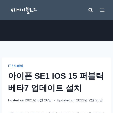
Skip
to
content
IT / 모바일
아이폰 SE1 IOS 15 퍼블릭
베타7 업데이트 설치
Posted on
2021년 8월 26일
Updated on
2022년 2월 25일