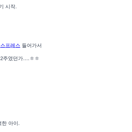
기 시작.
익스프레스
들어가서
 2주였던가….ㅎㅎ
한 아이.