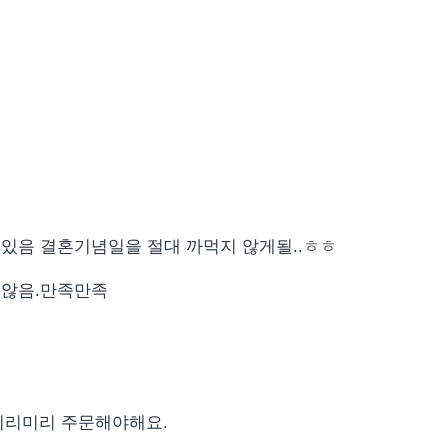
있음 결혼기념일을 절대 까먹지 않게될..ㅎㅎ
 않음.만족만족
미리미리 주문해야해요.