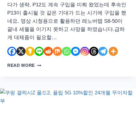
다가 생략, P12도 계속 구입을 미뤄 왔었는데 후속인
P13이 출시될 것 같은 기대가 드는 시기에 구입을 했
네요. 영상 시청용으로 활용하던 레노버탭 S8-50이
끝내 세월을 이기지 못하고 사망을 하였습니다.급하
게 대체품이 필요할…
결
READ MORE
국
구
입
한
레
노
버
샤
오
신
패