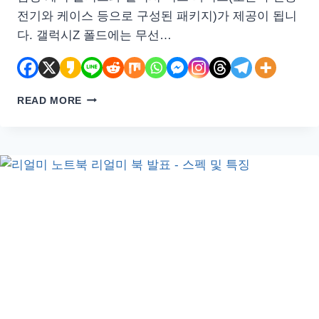
전기와 케이스 등으로 구성된 패키지)가 제공이 됩니
다. 갤럭시Z 폴드에는 무선…
쿠
READ MORE
팡
갤
럭
시
Z
폴
드
2
사
전
예
약
10%
할