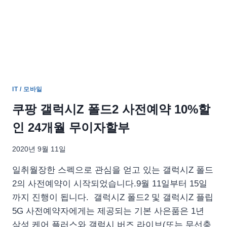
드
P12
그
리
고
간
단
사
IT / 모바일
용
기
쿠팡 갤럭시Z 폴드2 사전예약 10%할
인 24개월 무이자할부
2020년 9월 11일
일취월장한 스펙으로 관심을 얻고 있는 갤럭시Z 폴드
2의 사전예약이 시작되었습니다.9월 11일부터 15일
까지 진행이 됩니다. 갤럭시Z 폴드2 및 갤럭시Z 플립
5G 사전예약자에게는 제공되는 기본 사은품은 1년
삼성 케어 플러스와 갤럭시 버즈 라이브(또는 무선충