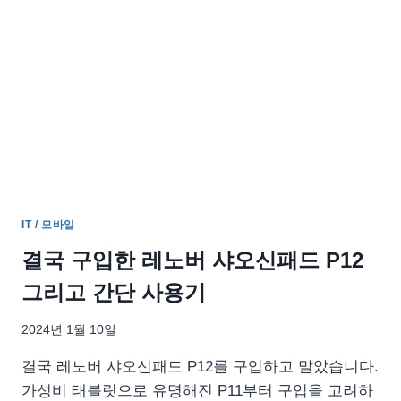
트
받
는
샤
오
미
폰
리
스
트
IT / 모바일
결국 구입한 레노버 샤오신패드 P12
그리고 간단 사용기
2024년 1월 10일
결국 레노버 샤오신패드 P12를 구입하고 말았습니다.
가성비 태블릿으로 유명해진 P11부터 구입을 고려하