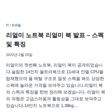
인
24
개
월
무
IT / 모바일
이
자
리얼미 노트북 리얼미 북 발표 – 스펙
할
및 특징
부
2022년 2월 25일
리얼미의 첫번째 노트북, 리얼미 북이 공개되었습니
다.슬림한 14인치 울트라북으로 11세대 인텔 CPU을
탑재했으며 올 메탈 구조로 얼핏 스펙을 봐도 상당한
스펙에 놀라운 가격을 보여주고 있습니다.리얼미 북
의 스펙과 특징을 한번 정리해 보겠습니다. 리얼미 북
의 외형은 고급스러움과 활동성을 그대로 보여주고
있습니다.14인치 노트북으로 1.38kg…