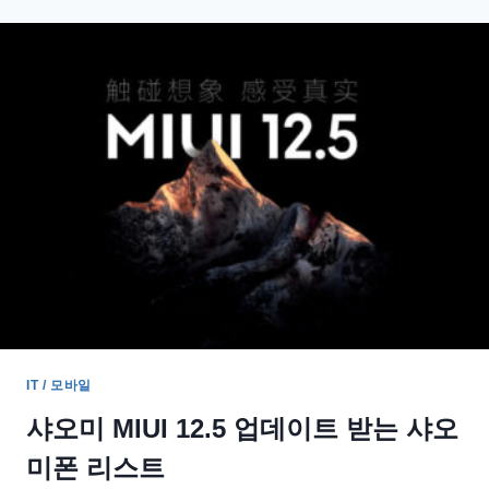
트
갤
럭
시
S20
FE
최
대
혜
택
가
670,510
원
IT / 모바일
샤오미 MIUI 12.5 업데이트 받는 샤오
미폰 리스트