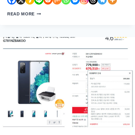
아
READ MORE
이
폰
넷
플
릭
스
자
막
검
은
배
경
없
애
는
방
법