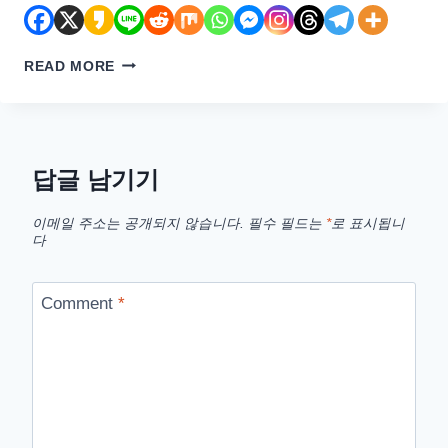
리
READ MORE
얼
미
노
트
북
답글 남기기
리
얼
이메일 주소는 공개되지 않습니다.
필수 필드는
*
로 표시됩니
미
다
북
발
표
Comment
*
–
스
펙
및
특
징