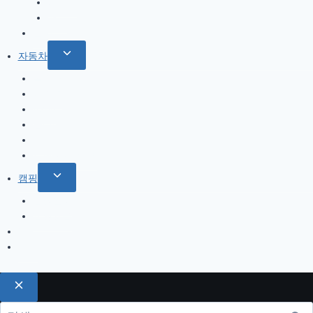
북서부
menu
서부
한국
Toggle
자동차
child
올란도
menu
아베오
A200
옵티마
기타
트림 옵션 설명
Toggle
캠핑
child
캠핑일지
menu
캠핑용품
게임
기타
검