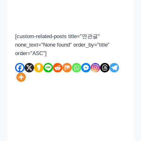
[custom-related-posts title=”연관글”
none_text=”None found” order_by=”title”
order=”ASC”]