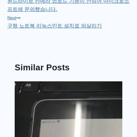
원드라이브 카메라 업로드 기능이 안되어 마이크로소
탐
프트에 문의했습니다.
색
Next
구형 노트북 리눅스민트 설치로 되살리기
Similar Posts