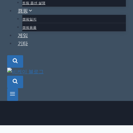
트림 옵션 설명
캠핑
캠핑일지
캠핑용품
게임
기타