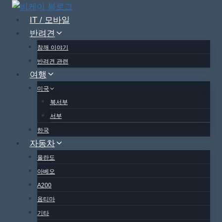
Skip
to
IT / 모바일
content
반려견
참깨 이야기
반려견 관련
여행
미국
북서부
서부
한국
자동차
올란도
아베오
A200
옵티마
기타