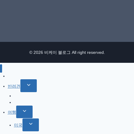
© 2026 비케이 블로그 All right reserved.
IT / 모바일
Toggle
반려견
child
참깨 이야기
menu
반려견 관련
Toggle
여행
child
Toggle
미국
menu
child