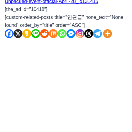
Unpacked-event-official-April-28_id131415
[the_ad id=”10418″]
[custom-related-posts title=”연관글” none_text=”None
found” order_by=”title” order=”ASC”]