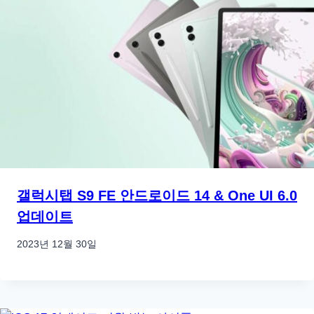
갤럭시탭 S9 FE 안드로이드 14 & One UI 6.0
업데이트
2023년 12월 30일