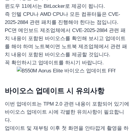
윈도우 11에서는 BitLocker로 제공이 됩니다.
즉 인텔 CPU나 AMD CPU나 모든 컴퓨터들은 CVE-
2025-2884 관련 패치를 진행해야 한다는 점입니다.
PC면 메인보드 제조업체에서 CVE-2025-2884 관련 패
치 내용이 포함된 바이오스를 확인해 보시고 업데이트
를 해야 하며 노트북이면 노트북 제조업체에서 관련 패
치 내용이 포함된 바이오스를 제공할 것입니다.
꼭 확인하시고 업데이트를 하시기 바랍니다.
바이오스 업데이트 시 유의사항
이번 업데이트는 TPM 2.0 관련 내용이 포함되어 있기에
바이오스 업데이트 시에 각별한 유의사항이 필요합니
다.
업데이트 및 재부팅 이후 첫 화면을 안타깝게 촬영을 하