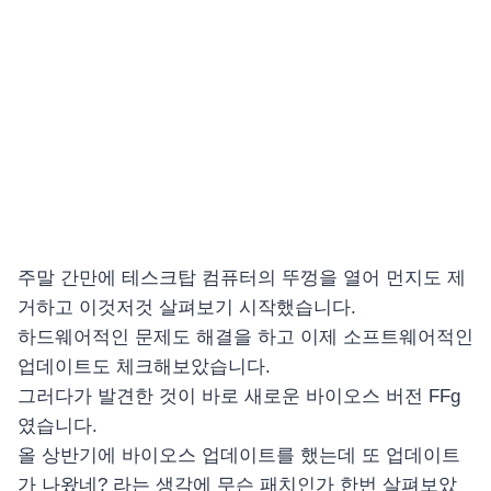
주말 간만에 테스크탑 컴퓨터의 뚜껑을 열어 먼지도 제
거하고 이것저것 살펴보기 시작했습니다.
하드웨어적인 문제도 해결을 하고 이제 소프트웨어적인
업데이트도 체크해보았습니다.
그러다가 발견한 것이 바로 새로운 바이오스 버전 FFg
였습니다.
올 상반기에 바이오스 업데이트를 했는데 또 업데이트
가 나왔네? 라는 생각에 무슨 패치인가 한번 살펴보았