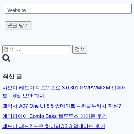
Website
검
색:
최신 글
샤오미 레드미 패드2 프로 3.0.301.0.WPWMIXM 업데이
트 – 6월 보안 패치
갤럭시 A07 One UI 8.5 업데이트 – 써클투써치 지원?
에디파이어 Comfo Bass 블루투스 이어폰 후기
레드미 패드2 프로 하이퍼OS 3 업데이트 후기