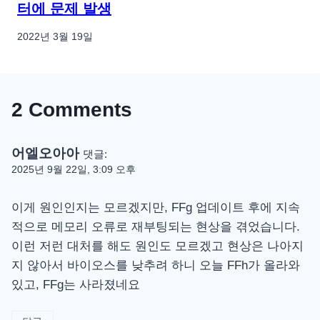
터에 문제 발생
2022년 3월 19일
2 Comments
어엘오아아
댓글:
2025년 9월 22일, 3:09 오후
이게 원인인지는 모르겠지만, FFg 업데이트 후에 지속
적으로 메모리 오류로 재부팅되는 현상을 겪었습니다.
이런 저런 대처를 해도 원인도 모르겠고 현상은 나아지
지 않아서 바이오스를 낮추려 하니 오늘 FFh가 올라와
있고, FFg는 사라졌네요