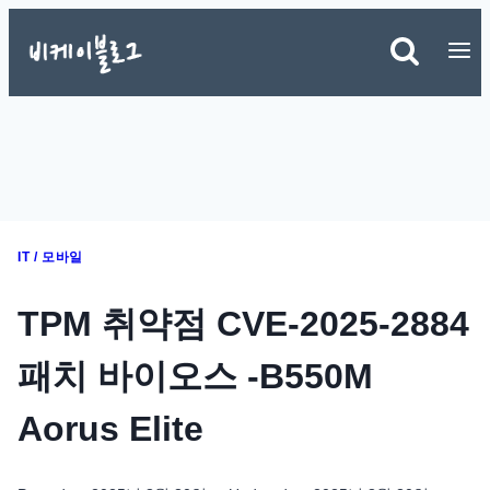
Skip
to
content
IT / 모바일
TPM 취약점 CVE-2025-2884
패치 바이오스 -B550M
Aorus Elite