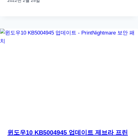
2022년 2월 25일
윈도우10 KB5004945 업데이트 제브라 프린