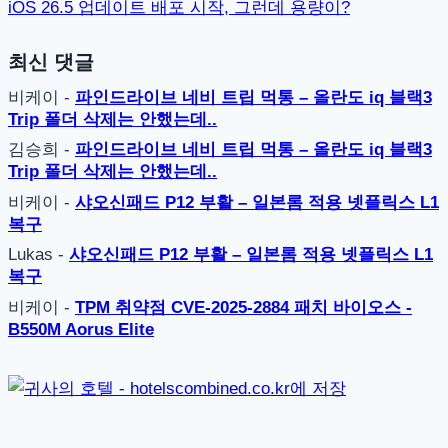
iOS 26.5 업데이트 배포 시작, 그런데 용량이?
최신 댓글
비케이
-
파인드라이브 네비 트립 먹통 – 올란도 iq 블랙3
Trip 폴더 삭제는 안했는데..
김승희
-
파인드라이브 네비 트립 먹통 – 올란도 iq 블랙3
Trip 폴더 삭제는 안했는데..
비케이
-
샤오신패드 P12 부활 – 일본롬 적용 넷플릭스 L1
복구
Lukas
-
샤오신패드 P12 부활 – 일본롬 적용 넷플릭스 L1
복구
비케이
-
TPM 취약점 CVE-2025-2884 패치 바이오스 -
B550M Aorus Elite