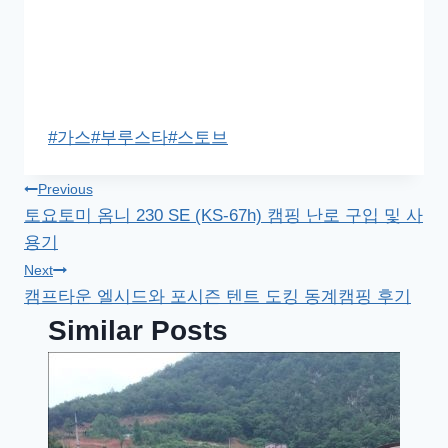
Post
#
가스
#
부루스타
#
스토브
Tags:
글
Previous
토요토미 옴니 230 SE (KS-67h) 캠핑 난로 구입 및 사
탐
용기
색
Next
캠프타운 엘시드와 포시즌 텐트 도킹 동계캠핑 후기
Similar Posts