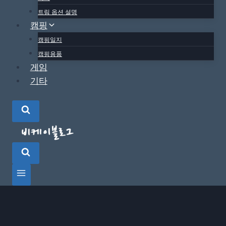
트림 옵션 설명
캠핑
캠핑일지
캠핑용품
게임
기타