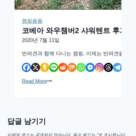
캠핑용품
코베아 와우챔버2 샤워텐트 후기
2020년 7월 11일
반려견과 함께 다니는 캠핑, 이제는 반려견을 허용
코
Read More
베
아
와
우
답글 남기기
챔
버
이메일 주소는 공개되지 않습니다.
필수 필드는
*
로 표시됩니다