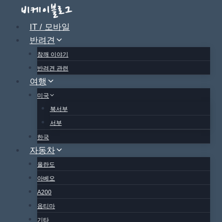
Skip
to
IT / 모바일
content
반려견
참깨 이야기
반려견 관련
여행
미국
북서부
서부
한국
자동차
올란도
아베오
A200
옵티마
기타