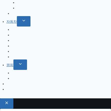
child
북서부
menu
서부
한국
Toggle
자동차
child
올란도
menu
아베오
A200
옵티마
기타
트림 옵션 설명
Toggle
캠핑
child
캠핑일지
menu
캠핑용품
게임
기타