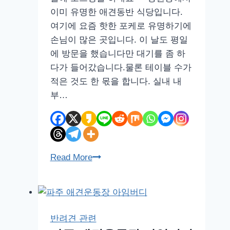
강
이미 유명한 애견동반 식당입니다.
아
여기에 요즘 핫한 포케로 유명하기에
지
손님이 많은 곳입니다. 이 날도 평일
사
에 방문을 했습니다만 대기를 좀 하
료
다가 들어갔습니다.물론 테이블 수가
후
적은 것도 한 몫을 합니다. 실내 내
기
부…
망
Read More
원
동
애
견
반려견 관련
동