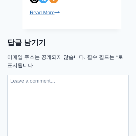
강
Read More
아
지
사
답글 남기기
료
LG
이메일 주소는 공개되지 않습니다.
필수 필드는
*
로
생
표시됩니다
활
건
강
시
리
우
스
윌
풍