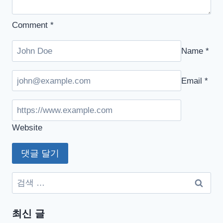
미
Comment
*
모
락,
Name
*
냄
새
는
Email
*
가
득
한
Website
데..
검
색:
최신 글