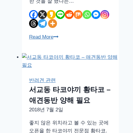
한 것을 잘 했다는…
피
Read More
콜
로
카
네
탄
반려견 관련
토
서교동 타코야끼 황타코 –
2
애견동반 양해 필요
강
아
2018년 7월 2일
지
좋지 않은 위치라고 볼 수 있는 곳에
유
오픈을 한 타코야끼 전문점 황타코.
모