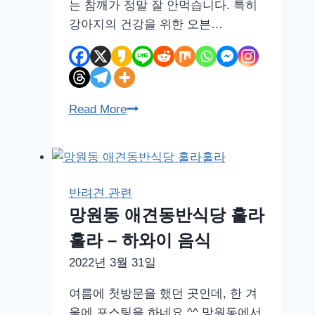
는 참깨가 정말 잘 안먹습니다. 특히
강아지의 건강을 위한 오븐…
트
Read More
루
라
인
도
반려견 관련
그
망원동 애견동반식당 훌라
미
훌라 – 하와이 음식
트
앤
2022년 3월 31일
피
여름에 첫방문을 했던 곳인데, 한 겨
쉬
울에 포스팅을 하네요 ^^ 망원동에서