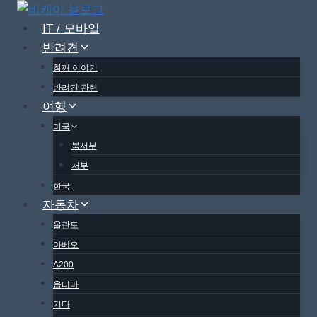
Skip
to
IT / 모바일
content
반려견
참깨 이야기
반려견 관련
여행
미국
북서부
서부
한국
자동차
올란도
아베오
A200
옵티마
기타