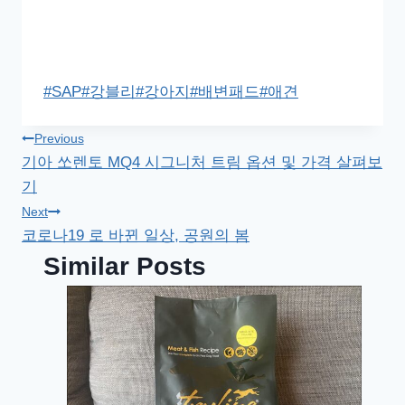
Post
#
SAP
#
강블리
#
강아지
#
배변패드
#
애견
Tags:
글
Previous
기아 쏘렌토 MQ4 시그니처 트림 옵션 및 가격 살펴보
탐
기
색
Next
코로나19 로 바뀐 일상, 공원의 봄
Similar Posts