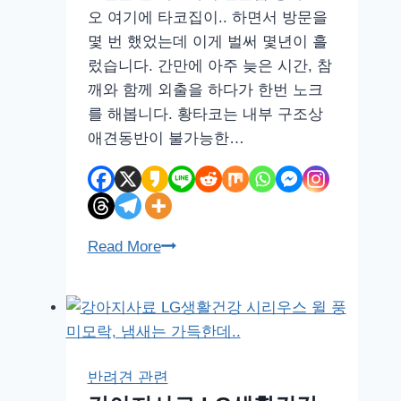
오 여기에 타코집이.. 하면서 방문을
차
몇 번 했었는데 이게 벌써 몇년이 흘
사
렀습니다. 간만에 아주 늦은 시간, 참
용
깨와 함께 외출을 하다가 한번 노크
기
를 해봅니다. 황타코는 내부 구조상
애견동반이 불가능한…
서
Read More
교
동
타
코
야
반려견 관련
끼