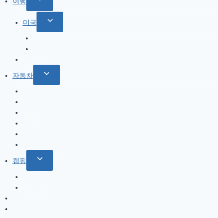
Toggle
여행
child
Toggle
미국
menu
child
북서부
menu
서부
한국
Toggle
자동차
child
올란도
menu
아베오
A200
옵티마
기타
트림 옵션 설명
Toggle
캠핑
child
캠핑일지
menu
캠핑용품
게임
기타