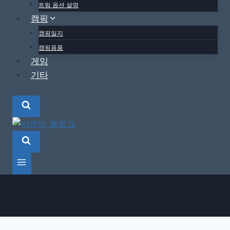
트림 옵션 설명
캠핑
캠핑일지
캠핑용품
게임
기타