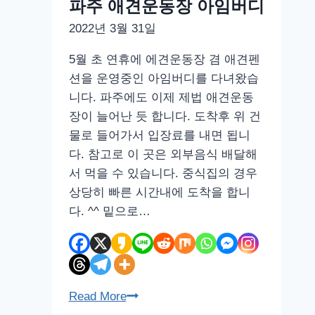
파주 애견운동장 아임버디
반
2022년 3월 31일
식
당
5월 초 연휴에 에견운동장 겸 애견펜
훌
션을 운영중인 아임버디를 다녀왔습
라
니다. 파주에도 이제 제법 애견운동
훌
장이 늘어난 듯 합니다. 도착후 위 건
라
물로 들어가서 입장료를 내면 됩니
–
다. 참고로 이 곳은 외부음식 배달해
하
서 먹을 수 있습니다. 중식집의 경우
와
상당히 빠른 시간내에 도착을 합니
이
다. ^^ 밑으로…
음
식
파
Read More
주