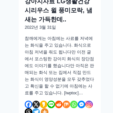
강아지사료 LG생활건강
황
시리우스 윌 풍미모락, 냄
타
코
새는 가득한데..
–
2022년 3월 31일
애
견
참깨에게는 아침에는 사료를 저녁에
동
는 화식을 주고 있습니다. 화식으로
반
아침 저녁을 줘도 됩니다만 이전 글
양
에서 포스팅한 강아지 화식의 장단점
해
에도 이야기를 했습니다만 아직은 판
필
매되는 화식 또는 집에서 직접 만드
요
는 화식이 영양성분을 모두 갖추었다
고 확신을 할 수 없기에 아침에는 사
료를 주고 있습니다. [lwptoc]…