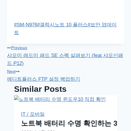
Post
#
SM-N976
#
갤럭시노트 10 플러스
#
보안 업데이
Tags:
트
글
Previous
샤오미 레드미 패드 SE 스펙 살펴보기 (feat 샤오신패
탐
드 P12)
색
Next
에디트플러스 FTP 설정 백업하기
Similar Posts
IT / 모바일
노트북 배터리 수명 확인하는 3가지