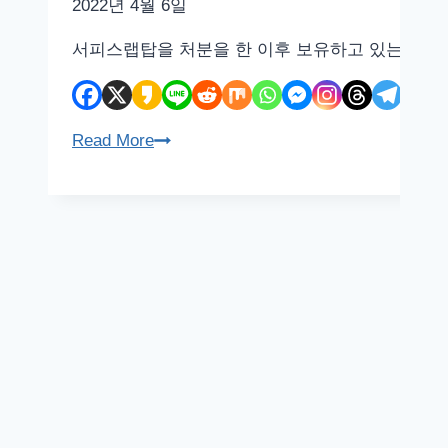
2022년 4월 6일
서피스랩탑을 처분을 한 이후 보유하고 있는 노트북이
노
Read More
트
북
배
터
리
수
명
확
인
하
는