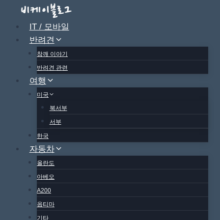
Skip
to
IT / 모바일
content
반려견
참깨 이야기
반려견 관련
여행
미국
북서부
서부
한국
자동차
올란도
아베오
A200
옵티마
기타