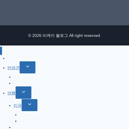
© 2026 비케이 블로그 All right reserved.
IT / 모바일
Toggle
반려견
child
참깨 이야기
menu
반려견 관련
Toggle
여행
child
Toggle
미국
menu
child
북서부
menu
서부
한국