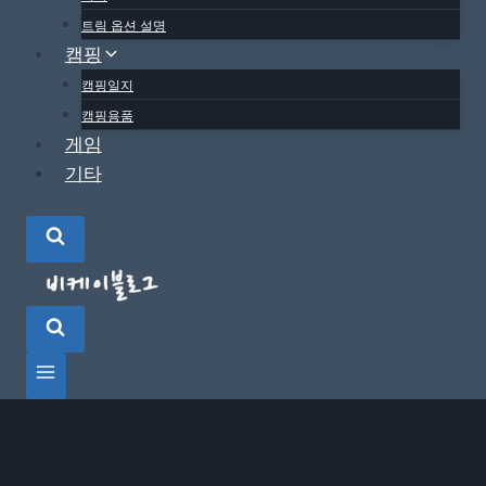
트림 옵션 설명
캠핑
캠핑일지
캠핑용품
게임
기타