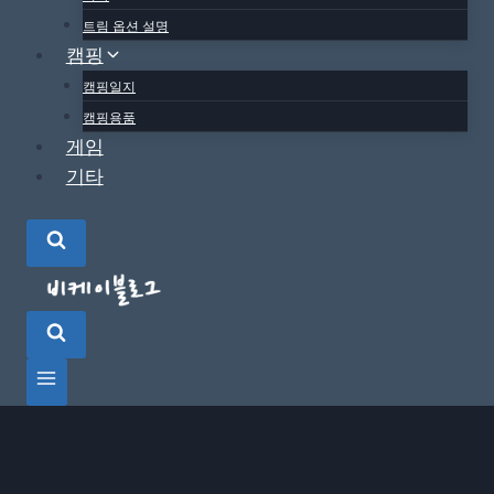
트림 옵션 설명
캠핑
캠핑일지
캠핑용품
게임
기타