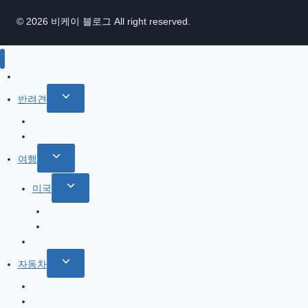
© 2026 비케이 블로그 All right reserved.
IT / 모바일
Toggle
반려견
child
참깨 이야기
menu
반려견 관련
Toggle
여행
child
Toggle
미국
menu
child
북서부
menu
서부
한국
Toggle
자동차
child
올란도
menu
아베오