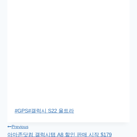
Post
#
GPS
#
갤럭시 S22 울트라
Tags:
글
Previous
아마존닷컴 갤럭시탭 A8 할인 판매 시작 $179