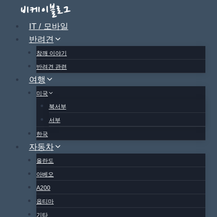
Skip
to
IT / 모바일
content
반려견
참깨 이야기
반려견 관련
여행
미국
북서부
서부
한국
자동차
올란도
아베오
A200
옵티마
기타