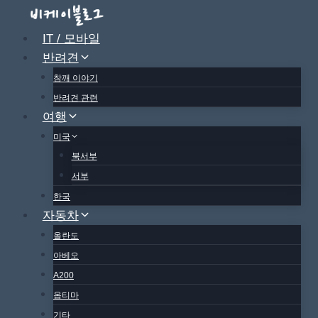
Skip
to
IT / 모바일
content
반려견
참깨 이야기
반려견 관련
여행
미국
북서부
서부
한국
자동차
올란도
아베오
A200
옵티마
기타