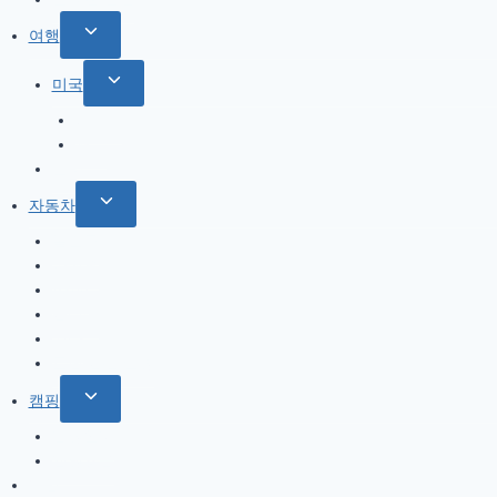
Toggle
여행
child
Toggle
미국
menu
child
북서부
menu
서부
한국
Toggle
자동차
child
올란도
menu
아베오
A200
옵티마
기타
트림 옵션 설명
Toggle
캠핑
child
캠핑일지
menu
캠핑용품
게임