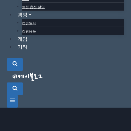
트림 옵션 설명
캠핑
캠핑일지
캠핑용품
게임
기타