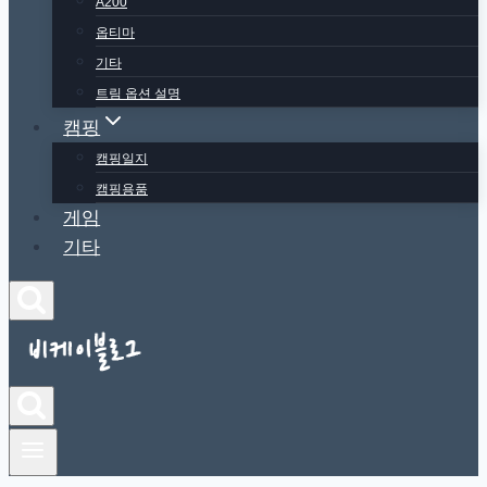
A200
옵티마
기타
트림 옵션 설명
캠핑
캠핑일지
캠핑용품
게임
기타