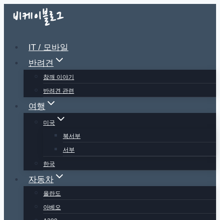
Skip
to
content
IT / 모바일
반려견
참깨 이야기
반려견 관련
여행
미국
북서부
서부
한국
자동차
올란도
아베오