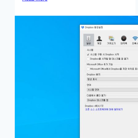
성
갤
럭
시
탭
A9
업
데
이
트
–
2025
년
2
월
보
안