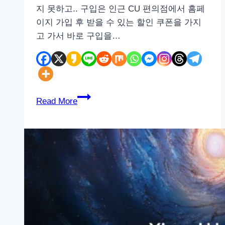
을
지 못하고.. 구입은 인근 CU 편의점에서 홈페
살
이지 가입 후 받을 수 있는 할인 쿠폰을 가지
펴
고 가서 바로 구입을…
보
았
습
니
아
다.
Read More
이
코
스
사
용
기