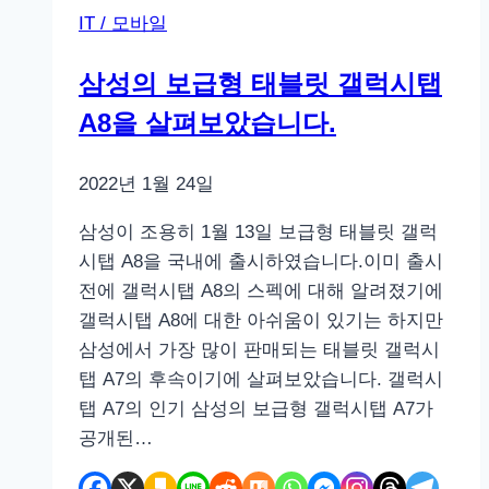
모
IT / 모바일
토
G51
삼성의 보급형 태블릿 갤럭시탭
5G
A8을 살펴보았습니다.
긱
벤
치
2022년 1월 24일
등
삼성이 조용히 1월 13일 보급형 태블릿 갤럭
장
시탭 A8을 국내에 출시하였습니다.이미 출시
–
전에 갤럭시탭 A8의 스펙에 대해 알려졌기에
스
갤럭시탭 A8에 대한 아쉬움이 있기는 하지만
냅
삼성에서 가장 많이 판매되는 태블릿 갤럭시
드
탭 A7의 후속이기에 살펴보았습니다. 갤럭시
래
탭 A7의 인기 삼성의 보급형 갤럭시탭 A7가
곤
공개된…
750G