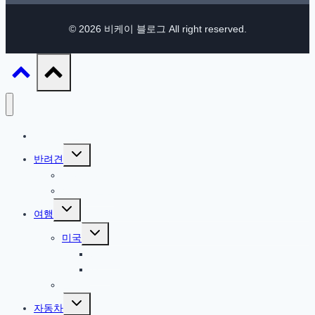
© 2026 비케이 블로그 All right reserved.
IT / 모바일
Toggle
반려견
child
menu
참깨 이야기
반려견 관련
Toggle
여행
child
menu
Toggle
미국
child
menu
북서부
서부
한국
Toggle
자동차
child