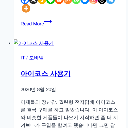
삼
Read More
성
의
보
급
IT / 모바일
형
태
아이코스 사용기
블
릿
2020년 8월 20일
갤
럭
아재들의 장난감, 궐련형 전자담배 아이코스
시
를 결국 구매를 하고 말았습니다. 이 아이코스
탭
와 비슷한 제품들이 나오기 시작하면 좀 더 지
A8
켜보다가 구입을 할려고 했습니다만 그만 참