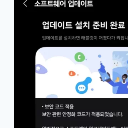
드
15
업
데
이
트
를
지
원
받
는
샤
오
미
스
마