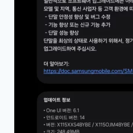
트
폰
과
태
블
릿
리
스
트