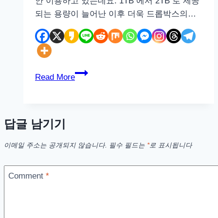
안 이용하고 있는데요. 1TB 에서 2TB 로 제공
되는 용량이 늘어난 이후 더욱 드롭박스의…
드
Read More
롭
박
스
답글 남기기
88.4.172
오
이메일 주소는 공개되지 않습니다.
필수 필드는
*
로 표시됩니다
류
–
Comment
*
계
속
되
는