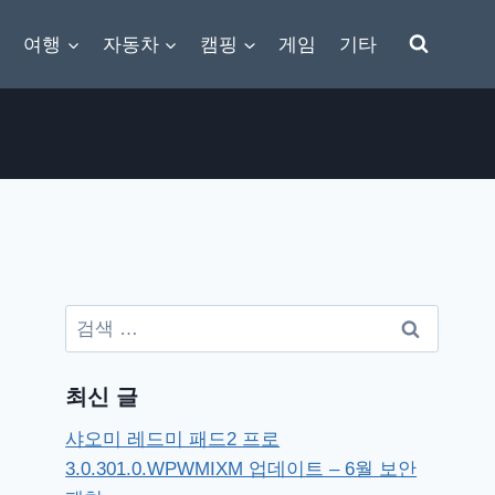
여행
자동차
캠핑
게임
기타
검
색:
최신 글
샤오미 레드미 패드2 프로
3.0.301.0.WPWMIXM 업데이트 – 6월 보안