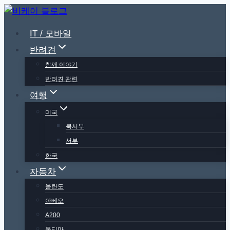
Skip
to
IT / 모바일
content
반려견
참깨 이야기
반려견 관련
여행
미국
북서부
서부
한국
자동차
올란도
아베오
A200
옵티마