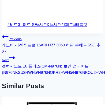
Post
#
레드미 패드 SE
#
샤오미
#
샤오신패드
#
태블릿
Tags:
글
Previous
레노버 리전 5 프로 16ARH R7 3060 하판 분해 – SSD 추
탐
가
색
Next
갤럭시노트 10 플러스(SM-N976N) 보안 업데이트
(N976NKSU2HWH5/N976NOKR2HWH5/N976NKOU2HWH
Similar Posts