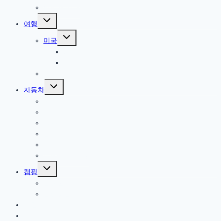
반려견 관련
Toggle
여행
child
menu
Toggle
미국
child
menu
북서부
서부
한국
Toggle
자동차
child
menu
올란도
아베오
A200
옵티마
기타
트림 옵션 설명
Toggle
캠핑
child
menu
캠핑일지
캠핑용품
게임
기타