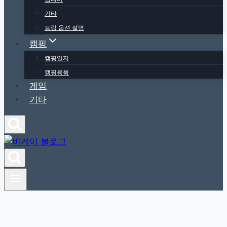
기타
트림 옵션 설명
캠핑
캠핑일지
캠핑용품
게임
기타