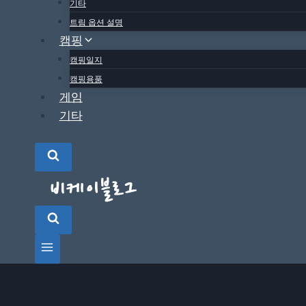
기타
트림 옵션 설명
캠핑
캠핑일지
캠핑용품
게임
기타