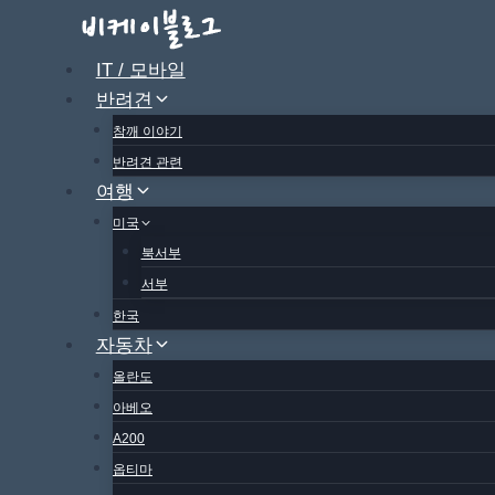
Skip
to
IT / 모바일
content
반려견
참깨 이야기
반려견 관련
여행
미국
북서부
서부
한국
자동차
올란도
아베오
A200
옵티마